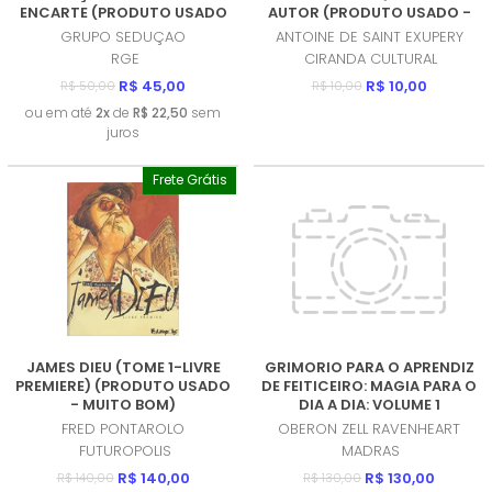
ENCARTE (PRODUTO USADO
AUTOR (PRODUTO USADO -
- MUITO BOM)
COMO NOVO)
GRUPO SEDUÇAO
ANTOINE DE SAINT EXUPERY
RGE
CIRANDA CULTURAL
R$ 45,00
R$ 10,00
R$ 50,00
R$ 10,00
ou em até
2x
de
R$ 22,50
sem
juros
Frete Grátis
JAMES DIEU (TOME 1-LIVRE
GRIMORIO PARA O APRENDIZ
PREMIERE) (PRODUTO USADO
DE FEITICEIRO: MAGIA PARA O
- MUITO BOM)
DIA A DIA: VOLUME 1
(PRODUTO NOVO)
FRED PONTAROLO
OBERON ZELL RAVENHEART
FUTUROPOLIS
MADRAS
R$ 140,00
R$ 130,00
R$ 140,00
R$ 130,00