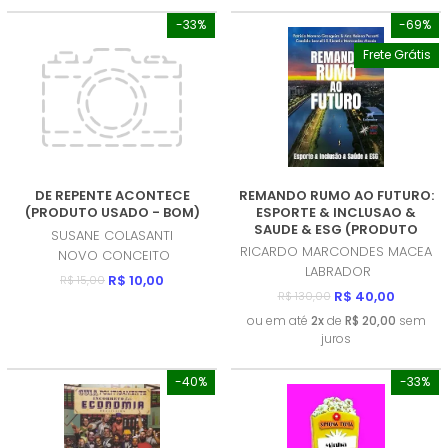
-33%
-69%
Frete Grátis
DE REPENTE ACONTECE
REMANDO RUMO AO FUTURO:
(PRODUTO USADO - BOM)
ESPORTE & INCLUSAO &
SAUDE & ESG (PRODUTO
SUSANE COLASANTI
NOVO)
RICARDO MARCONDES MACEA
NOVO CONCEITO
LABRADOR
R$ 10,00
R$ 15,00
R$ 40,00
R$ 130,00
ou em até
2x
de
R$ 20,00
sem
juros
-40%
-33%