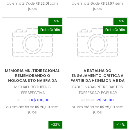
ou em até
7x
de
R$ 22,01
com
ou em até
6x
de
R$ 21,67
sem
juros
juros
-9%
-9%
Frete Grátis
Frete Grátis
MEMORIA MULTIDIRECIONAL:
A BATALHA DO
REMEMORANDO O
ENGAJAMENTO: CRITICA A
HOLOCAUSTO NA ERA DA
PARTIR DA HEGEMONIA E DA
DESCOLONIZAÇAO
ECONOMIA POLITICA DA
MICHAEL ROTHBERG
PABLO NABARRETRE BASTOS
(PRODUTO NOVO)
COMUNICAÇAO (EPC)
PERSPECTIVA
EXPRESSÃO POPULAR
(PRODUTO NOVO)
R$ 100,00
R$ 50,00
R$ 110,00
R$ 55,00
ou em até
5x
de
R$ 20,00
sem
ou em até
2x
de
R$ 25,00
sem
juros
juros
-33%
-14%