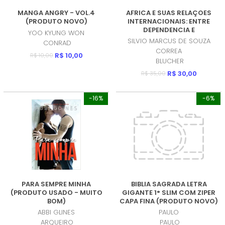
MANGA ANGRY - VOL.4
AFRICA E SUAS RELAÇOES
(PRODUTO NOVO)
INTERNACIONAIS: ENTRE
DEPENDENCIA E
YOO KYUNG WON
DESCONEXAO (PRODUTO
SILVIO MARCUS DE SOUZA
CONRAD
NOVO)
CORREA
R$ 10,00
R$ 10,00
BLUCHER
R$ 30,00
R$ 35,00
-16%
-6%
PARA SEMPRE MINHA
BIBLIA SAGRADA LETRA
(PRODUTO USADO - MUITO
GIGANTE 1° SLIM COM ZIPER
BOM)
CAPA FINA (PRODUTO NOVO)
ABBI GLINES
PAULO
ARQUEIRO
PAULO