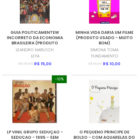
GUIA POLITICAMENTEW
MINHA VIDA DARIA UM FILME
INCORRETO DA ECONOMIA
(PRODUTO USADO - MUITO
BRASILEIRA (PRODUTO
BOM)
USADO - MUITO BOM)
LEANDRO NARLOCH
SIMONA TOMA
LEYA
FUNDAMENTO
R$ 15,00
R$ 10,00
R$ 25,00
R$ 15,00
-10%
LP VINIL GRUPO SEDUÇAO -
O PEQUENO PRINCIPE DE
SEDUÇAO - 1995 - SEM
BOLSO - COM AQUARELAS DO