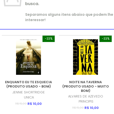
busca.
Separamos alguns itens abaixo que podem lhe
interessar!
-33%
-33%
ENQUANTO EU TE ESQUECIA
NOITE NA TAVERNA
(PRODUTO USADO - BOM)
(PRODUTO USADO - MUITO
BOM)
JENNIE SHORTRIDGE
ALVARES DE AZEVEDO
UNICA
PRINCIPIS
R$ 10,00
R$ 15,00
R$ 10,00
R$ 15,00