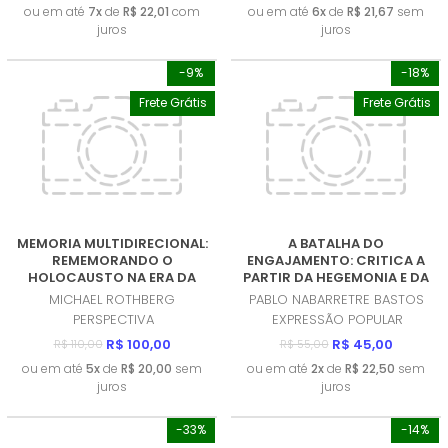
ou em até
7x
de
R$ 22,01
com
ou em até
6x
de
R$ 21,67
sem
juros
juros
-9%
-18%
Frete Grátis
Frete Grátis
MEMORIA MULTIDIRECIONAL:
A BATALHA DO
REMEMORANDO O
ENGAJAMENTO: CRITICA A
HOLOCAUSTO NA ERA DA
PARTIR DA HEGEMONIA E DA
DESCOLONIZAÇAO
ECONOMIA POLITICA DA
MICHAEL ROTHBERG
PABLO NABARRETRE BASTOS
(PRODUTO NOVO)
COMUNICAÇAO (EPC)
PERSPECTIVA
EXPRESSÃO POPULAR
(PRODUTO NOVO)
R$ 100,00
R$ 45,00
R$ 110,00
R$ 55,00
ou em até
5x
de
R$ 20,00
sem
ou em até
2x
de
R$ 22,50
sem
juros
juros
-33%
-14%