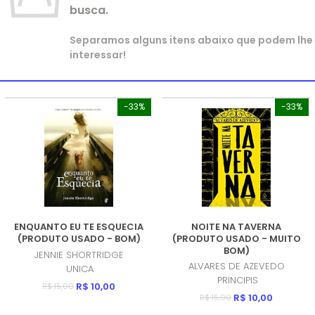
busca.
Separamos alguns itens abaixo que podem lhe
interessar!
-33%
-33%
ENQUANTO EU TE ESQUECIA
NOITE NA TAVERNA
(PRODUTO USADO - BOM)
(PRODUTO USADO - MUITO
BOM)
JENNIE SHORTRIDGE
ALVARES DE AZEVEDO
UNICA
PRINCIPIS
R$ 10,00
R$ 15,00
R$ 10,00
R$ 15,00