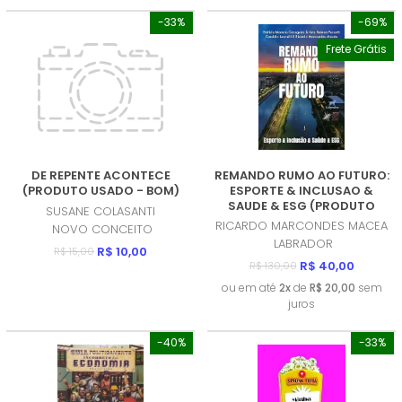
-33%
-69%
Frete Grátis
DE REPENTE ACONTECE
REMANDO RUMO AO FUTURO:
(PRODUTO USADO - BOM)
ESPORTE & INCLUSAO &
SAUDE & ESG (PRODUTO
SUSANE COLASANTI
NOVO)
RICARDO MARCONDES MACEA
NOVO CONCEITO
LABRADOR
R$ 10,00
R$ 15,00
R$ 40,00
R$ 130,00
ou em até
2x
de
R$ 20,00
sem
juros
-40%
-33%