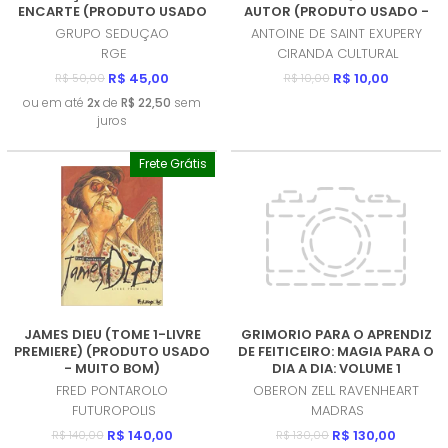
ENCARTE (PRODUTO USADO
AUTOR (PRODUTO USADO -
- MUITO BOM)
COMO NOVO)
GRUPO SEDUÇAO
ANTOINE DE SAINT EXUPERY
RGE
CIRANDA CULTURAL
R$ 45,00
R$ 10,00
R$ 50,00
R$ 10,00
ou em até
2x
de
R$ 22,50
sem
juros
Frete Grátis
JAMES DIEU (TOME 1-LIVRE
GRIMORIO PARA O APRENDIZ
PREMIERE) (PRODUTO USADO
DE FEITICEIRO: MAGIA PARA O
- MUITO BOM)
DIA A DIA: VOLUME 1
(PRODUTO NOVO)
FRED PONTAROLO
OBERON ZELL RAVENHEART
FUTUROPOLIS
MADRAS
R$ 140,00
R$ 130,00
R$ 140,00
R$ 130,00