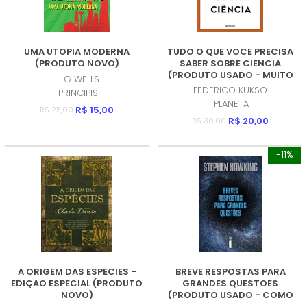
UMA UTOPIA MODERNA
TUDO O QUE VOCE PRECISA
(PRODUTO NOVO)
SABER SOBRE CIENCIA
(PRODUTO USADO - MUITO
H G WELLS
BOM)
FEDERICO KUKSO
PRINCIPIS
PLANETA
R$ 15,00
R$ 25,00
R$ 20,00
R$ 30,00
-11%
A ORIGEM DAS ESPECIES -
BREVE RESPOSTAS PARA
EDIÇAO ESPECIAL (PRODUTO
GRANDES QUESTOES
NOVO)
(PRODUTO USADO - COMO
NOVO)