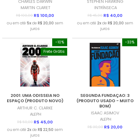
CHARLES DARWIN
STEPHEN HAWKING
MARTIN CLARET
INTRÍNSECA
R$ 100,00
R$ 40,00
R$ 100,00
R$ 45,00
ou em até
5x
de
R$ 20,00
sem
ou em até
2x
de
R$ 20,00
sem
juros
juros
-10%
-33%
Frete Grátis
2001: UMA ODISSEIA NO
SEGUNDA FUNDAÇAO: 3
ESPAÇO (PRODUTO NOVO)
(PRODUTO USADO - MUITO
BOM)
ARTHUR C. CLARKE
ISAAC ASIMOV
ALEPH
ALEPH
R$ 45,00
R$ 50,00
R$ 20,00
R$ 30,00
ou em até
2x
de
R$ 22,50
sem
juros