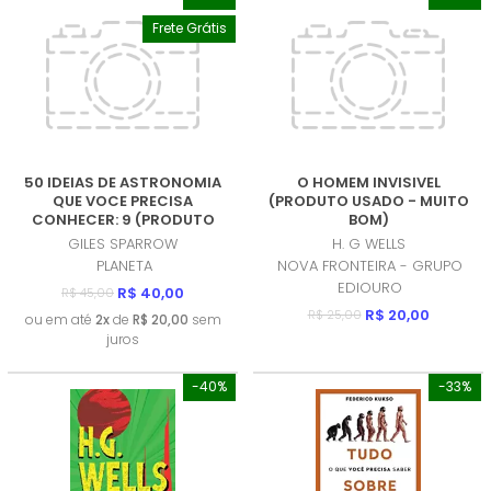
Frete Grátis
50 IDEIAS DE ASTRONOMIA
O HOMEM INVISIVEL
QUE VOCE PRECISA
(PRODUTO USADO - MUITO
CONHECER: 9 (PRODUTO
BOM)
USADO - MUITO BOM)
GILES SPARROW
H. G WELLS
PLANETA
NOVA FRONTEIRA - GRUPO
EDIOURO
R$ 40,00
R$ 45,00
R$ 20,00
R$ 25,00
ou em até
2x
de
R$ 20,00
sem
juros
-40%
-33%