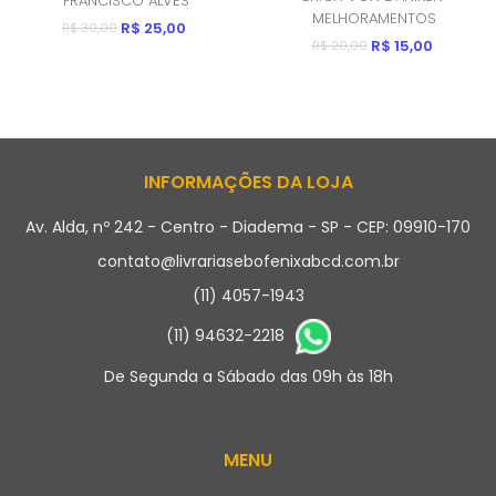
FRANCISCO ALVES
MELHORAMENTOS
R$ 25,00
R$ 30,00
R$ 15,00
R$ 20,00
INFORMAÇÕES DA LOJA
Av. Alda, nº 242 - Centro - Diadema - SP - CEP: 09910-170
contato@livrariasebofenixabcd.com.br
(11) 4057-1943
(11) 94632-2218
De Segunda a Sábado das 09h às 18h
MENU