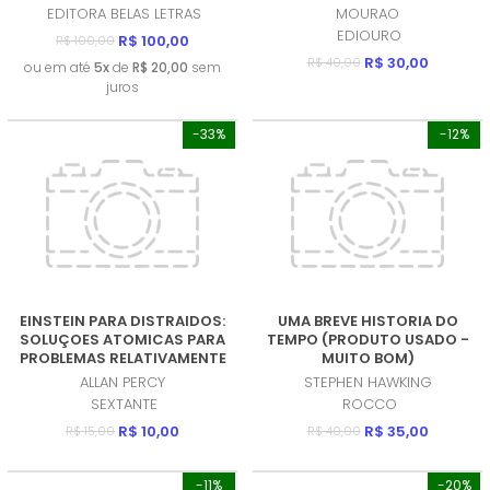
BOM)
EDITORA BELAS LETRAS
MOURAO
EDIOURO
R$ 100,00
R$ 100,00
R$ 30,00
R$ 40,00
ou em até
5x
de
R$ 20,00
sem
juros
-33%
-12%
EINSTEIN PARA DISTRAIDOS:
UMA BREVE HISTORIA DO
SOLUÇOES ATOMICAS PARA
TEMPO (PRODUTO USADO -
PROBLEMAS RELATIVAMENTE
MUITO BOM)
GRAVES (PRODUTO USADO -
ALLAN PERCY
STEPHEN HAWKING
MUITO BOM)
SEXTANTE
ROCCO
R$ 10,00
R$ 35,00
R$ 15,00
R$ 40,00
-11%
-20%