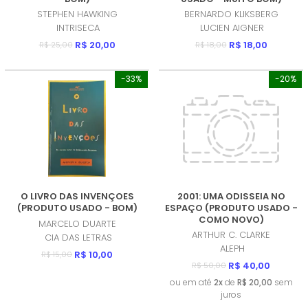
STEPHEN HAWKING
BERNARDO KLIKSBERG
INTRISECA
LUCIEN AIGNER
R$ 20,00
R$ 18,00
R$ 25,00
R$ 18,00
-33%
-20%
O LIVRO DAS INVENÇOES
2001: UMA ODISSEIA NO
(PRODUTO USADO - BOM)
ESPAÇO (PRODUTO USADO -
COMO NOVO)
MARCELO DUARTE
ARTHUR C. CLARKE
CIA DAS LETRAS
ALEPH
R$ 10,00
R$ 15,00
R$ 40,00
R$ 50,00
ou em até
2x
de
R$ 20,00
sem
juros