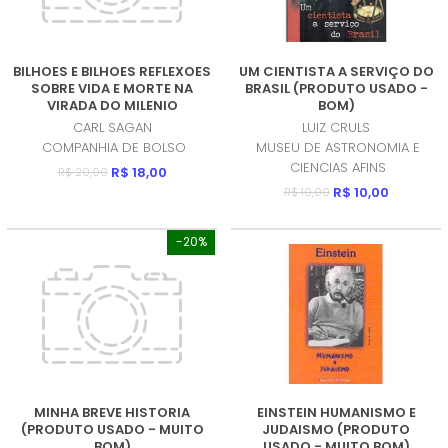
BILHOES E BILHOES REFLEXOES
UM CIENTISTA A SERVIÇO DO
SOBRE VIDA E MORTE NA
BRASIL (PRODUTO USADO -
VIRADA DO MILENIO
BOM)
(PRODUTO USADO - BOM)
CARL SAGAN
LUIZ CRULS
COMPANHIA DE BOLSO
MUSEU DE ASTRONOMIA E
CIENCIAS AFINS
R$ 18,00
R$ 20,00
R$ 10,00
R$ 10,00
-20%
MINHA BREVE HISTORIA
EINSTEIN HUMANISMO E
(PRODUTO USADO - MUITO
JUDAISMO (PRODUTO
BOM)
USADO - MUITO BOM)