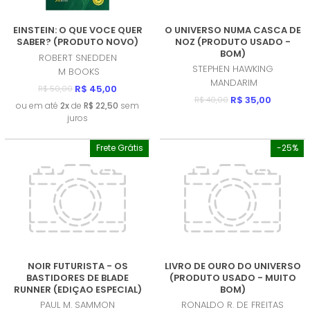
EINSTEIN: O QUE VOCE QUER
O UNIVERSO NUMA CASCA DE
SABER? (PRODUTO NOVO)
NOZ (PRODUTO USADO -
BOM)
ROBERT SNEDDEN
STEPHEN HAWKING
M BOOKS
MANDARIM
R$ 45,00
R$ 50,00
R$ 35,00
R$ 40,00
ou em até
2x
de
R$ 22,50
sem
juros
Frete Grátis
-25%
NOIR FUTURISTA - OS
LIVRO DE OURO DO UNIVERSO
BASTIDORES DE BLADE
(PRODUTO USADO - MUITO
RUNNER (EDIÇAO ESPECIAL)
BOM)
(PRODUTO USADO - MUITO
PAUL M. SAMMON
RONALDO R. DE FREITAS