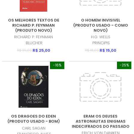
OS MELHORES TEXTOS DE
O HOMEM INVISIVEL
RICHARD P. FEYNMAN
(PRODUTO USADO - COMO
(PRODUTO NOVO)
NOVO)
RICHARD P. FEYNMAN
H.G. WELLS
BLUCHER
PRINCIPIS
R$ 25,00
R$ 15,00
R$ 35,00
R$ 18,00
-16%
-25%
OS DRAGOES DO EDEN
ERAM OS DEUSES
(PRODUTO USADO - BOM)
ASTRONAUTAS ENIGMAS
INDECIFRADOS DO PASSADO
CARL SAGAN
(PRODUTO USADO - BOM)
ERICH VON DANIKEN