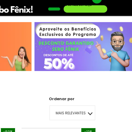
AQUI TEM O LIVRO QUE VOCÊ PROCURA PELA METADE DO PREÇO
Conheça o Desconto Garantido de livros Sebo Fênix!
OFERTA HISTORIAS EM QUADRINHOS
Ordenar por
MAIS RELEVANTES
MAIS VENDIDOS
-50%
-12%