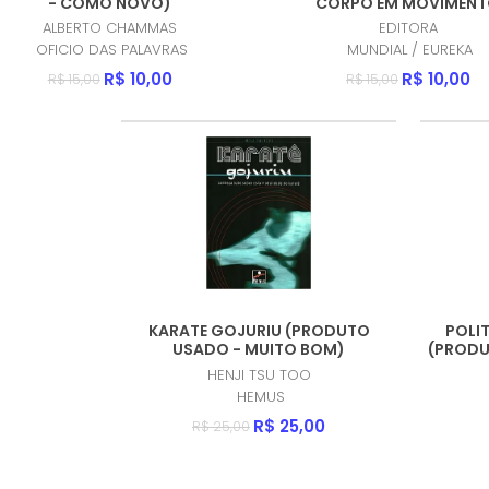
- COMO NOVO)
CORPO EM MOVIMEN
(PRODUTO NOVO)
ALBERTO CHAMMAS
EDITORA
OFICIO DAS PALAVRAS
MUNDIAL / EUREKA
R$ 10,00
R$ 10,00
R$ 15,00
R$ 15,00
KARATE GOJURIU (PRODUTO
POLIT
USADO - MUITO BOM)
(PRODU
HENJI TSU TOO
HEMUS
R$ 25,00
R$ 25,00