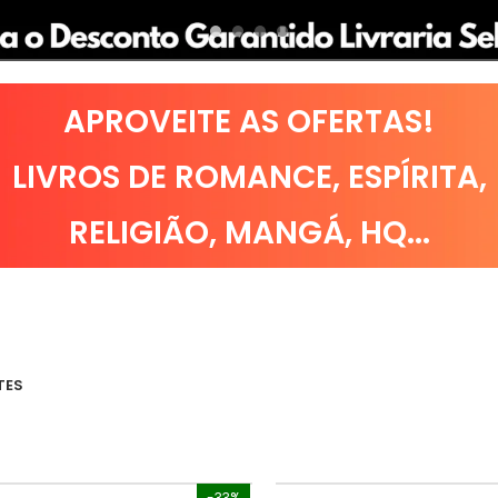
APROVEITE AS OFERTAS!
LIVROS DE
ROMANCE
,
ESPÍRITA
,
RELIGIÃO
,
MANGÁ
,
HQ
...
TES
-33%