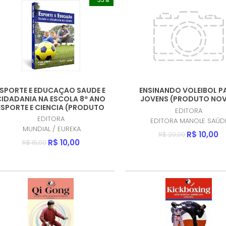
ESPORTE E EDUCAÇAO SAUDE E
ENSINANDO VOLEIBOL P
CIDADANIA NA ESCOLA 8º ANO
JOVENS (PRODUTO NO
ESPORTE E CIENCIA (PRODUTO
EDITORA
NOVO)
EDITORA
EDITORA MANOLE SAÚD
MUNDIAL / EUREKA
R$ 10,00
R$ 20,00
R$ 10,00
R$ 15,00