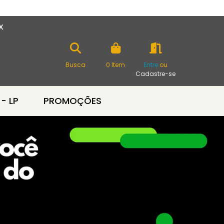
X
Busca
0
Item
Entre
ou
Cadastre-se
 - LP
PROMOÇÕES