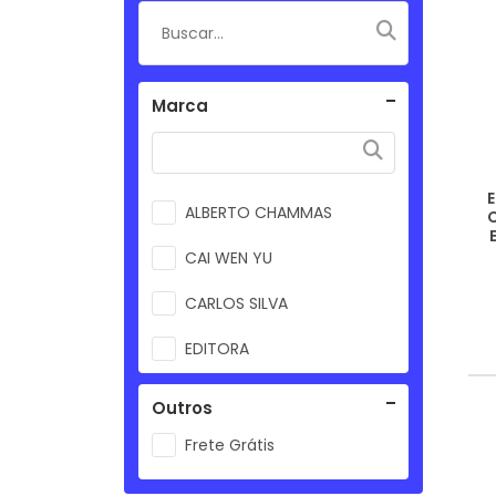
Marca
ALBERTO CHAMMAS
CAI WEN YU
CARLOS SILVA
EDITORA
HENJI TSU TOO
Outros
JAMIL CHADE
Frete Grátis
JOSE ANTONIO RAMALHO