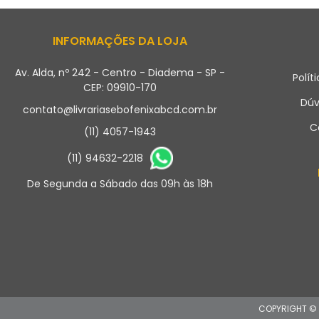
INFORMAÇÕES DA LOJA
Av. Alda, nº 242 - Centro - Diadema - SP -
Polít
CEP: 09910-170
Dúv
contato@livrariasebofenixabcd.com.br
C
(11) 4057-1943
(11) 94632-2218
De Segunda a Sábado das 09h às 18h
COPYRIGHT © L