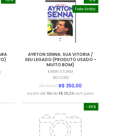
Frete Grátis
MENOR PREÇO
MAIOR PREÇO
A - Z
ARA
AYRTON SENNA: SUA VITORIA /
VO)
SEU LEGADO (PRODUTO USADO -
MUITO BOM)
KARIN STURM
E
RECORD
R$ 350,00
R$ 400,00
ou em até
10x
de
R$ 39,34
com juros
-46%