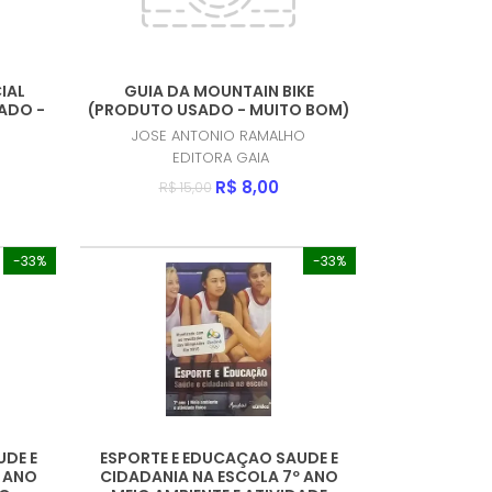
IAL
GUIA DA MOUNTAIN BIKE
ADO -
(PRODUTO USADO - MUITO BOM)
JOSE ANTONIO RAMALHO
EDITORA GAIA
R$ 8,00
R$ 15,00
-33%
-33%
UDE E
ESPORTE E EDUCAÇAO SAUDE E
º ANO
CIDADANIA NA ESCOLA 7º ANO