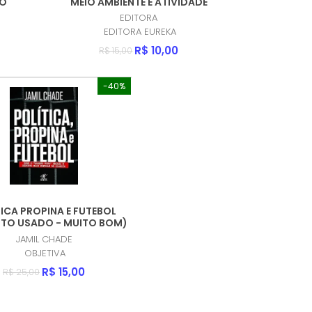
TO
MEIO AMBIENTE E ATIVIDADE
FISICA (PRODUTO NOVO)
EDITORA
EDITORA EUREKA
R$ 10,00
R$ 15,00
-40%
ICA PROPINA E FUTEBOL
TO USADO - MUITO BOM)
JAMIL CHADE
OBJETIVA
R$ 15,00
R$ 25,00