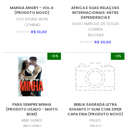
MANGA ANGRY - VOL.4
AFRICA E SUAS RELAÇOES
(PRODUTO NOVO)
INTERNACIONAIS: ENTRE
DEPENDENCIA E
YOO KYUNG WON
DESCONEXAO (PRODUTO
SILVIO MARCUS DE SOUZA
CONRAD
NOVO)
CORREA
R$ 10,00
R$ 10,00
BLUCHER
R$ 30,00
R$ 35,00
-16%
-6%
PARA SEMPRE MINHA
BIBLIA SAGRADA LETRA
(PRODUTO USADO - MUITO
GIGANTE 1° SLIM COM ZIPER
BOM)
CAPA FINA (PRODUTO NOVO)
ABBI GLINES
PAULO
ARQUEIRO
PAULO