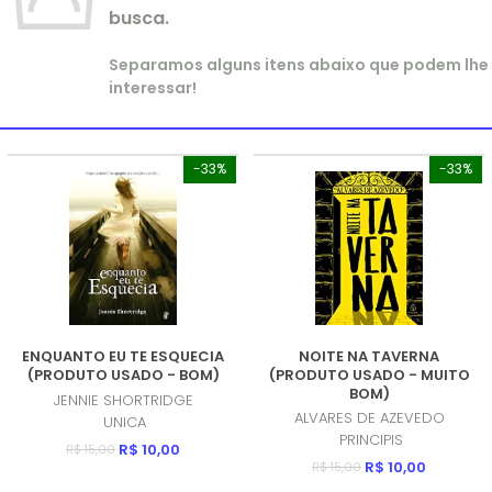
busca.
Separamos alguns itens abaixo que podem lhe
interessar!
-33%
-33%
ENQUANTO EU TE ESQUECIA
NOITE NA TAVERNA
(PRODUTO USADO - BOM)
(PRODUTO USADO - MUITO
BOM)
JENNIE SHORTRIDGE
ALVARES DE AZEVEDO
UNICA
PRINCIPIS
R$ 10,00
R$ 15,00
R$ 10,00
R$ 15,00