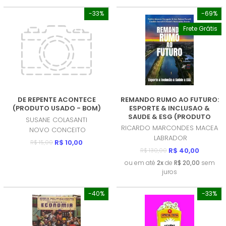
-33%
-69%
Frete Grátis
DE REPENTE ACONTECE
REMANDO RUMO AO FUTURO:
(PRODUTO USADO - BOM)
ESPORTE & INCLUSAO &
SAUDE & ESG (PRODUTO
SUSANE COLASANTI
NOVO)
RICARDO MARCONDES MACEA
NOVO CONCEITO
LABRADOR
R$ 10,00
R$ 15,00
R$ 40,00
R$ 130,00
ou em até
2x
de
R$ 20,00
sem
juros
-40%
-33%