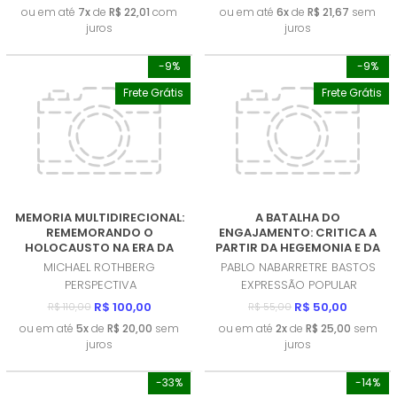
ou em até
7x
de
R$ 22,01
com
ou em até
6x
de
R$ 21,67
sem
juros
juros
-9%
-9%
Frete Grátis
Frete Grátis
MEMORIA MULTIDIRECIONAL:
A BATALHA DO
REMEMORANDO O
ENGAJAMENTO: CRITICA A
HOLOCAUSTO NA ERA DA
PARTIR DA HEGEMONIA E DA
DESCOLONIZAÇAO
ECONOMIA POLITICA DA
MICHAEL ROTHBERG
PABLO NABARRETRE BASTOS
(PRODUTO NOVO)
COMUNICAÇAO (EPC)
PERSPECTIVA
EXPRESSÃO POPULAR
(PRODUTO NOVO)
R$ 100,00
R$ 50,00
R$ 110,00
R$ 55,00
ou em até
5x
de
R$ 20,00
sem
ou em até
2x
de
R$ 25,00
sem
juros
juros
-33%
-14%