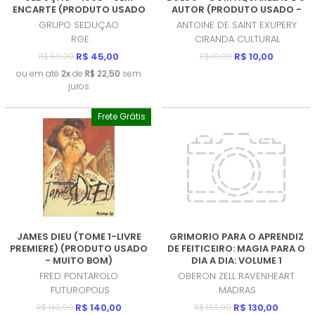
ENCARTE (PRODUTO USADO
AUTOR (PRODUTO USADO -
- MUITO BOM)
COMO NOVO)
GRUPO SEDUÇAO
ANTOINE DE SAINT EXUPERY
RGE
CIRANDA CULTURAL
R$ 45,00
R$ 10,00
R$ 50,00
R$ 10,00
ou em até
2x
de
R$ 22,50
sem
juros
Frete Grátis
JAMES DIEU (TOME 1-LIVRE
GRIMORIO PARA O APRENDIZ
PREMIERE) (PRODUTO USADO
DE FEITICEIRO: MAGIA PARA O
- MUITO BOM)
DIA A DIA: VOLUME 1
(PRODUTO NOVO)
FRED PONTAROLO
OBERON ZELL RAVENHEART
FUTUROPOLIS
MADRAS
R$ 140,00
R$ 130,00
R$ 140,00
R$ 130,00