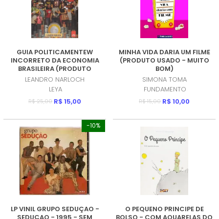
GUIA POLITICAMENTEW
MINHA VIDA DARIA UM FILME
INCORRETO DA ECONOMIA
(PRODUTO USADO - MUITO
BRASILEIRA (PRODUTO
BOM)
USADO - MUITO BOM)
LEANDRO NARLOCH
SIMONA TOMA
LEYA
FUNDAMENTO
R$ 15,00
R$ 10,00
R$ 25,00
R$ 15,00
-10%
LP VINIL GRUPO SEDUÇAO -
O PEQUENO PRINCIPE DE
SEDUÇAO - 1995 - SEM
BOLSO - COM AQUARELAS DO