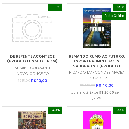
-33%
-69%
Frete Grátis
DE REPENTE ACONTECE
REMANDO RUMO AO FUTURO:
(PRODUTO USADO - BOM)
ESPORTE & INCLUSAO &
SAUDE & ESG (PRODUTO
SUSANE COLASANTI
NOVO)
RICARDO MARCONDES MACEA
NOVO CONCEITO
LABRADOR
R$ 10,00
R$ 15,00
R$ 40,00
R$ 130,00
ou em até
2x
de
R$ 20,00
sem
juros
-40%
-33%