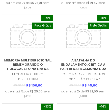
ou em até
7x
de
R$ 22,01
com
ou em até
6x
de
R$ 21,67
sem
juros
juros
-9%
-18%
Frete Grátis
Frete Grátis
MEMORIA MULTIDIRECIONAL:
A BATALHA DO
REMEMORANDO O
ENGAJAMENTO: CRITICA A
HOLOCAUSTO NA ERA DA
PARTIR DA HEGEMONIA E DA
DESCOLONIZAÇAO
ECONOMIA POLITICA DA
MICHAEL ROTHBERG
PABLO NABARRETRE BASTOS
(PRODUTO NOVO)
COMUNICAÇAO (EPC)
PERSPECTIVA
EXPRESSÃO POPULAR
(PRODUTO NOVO)
R$ 100,00
R$ 45,00
R$ 110,00
R$ 55,00
ou em até
5x
de
R$ 20,00
sem
ou em até
2x
de
R$ 22,50
sem
juros
juros
-33%
-14%