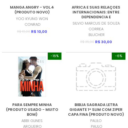
MANGA ANGRY - VOL.4
AFRICA E SUAS RELAÇOES
(PRODUTO NOVO)
INTERNACIONAIS: ENTRE
DEPENDENCIA E
YOO KYUNG WON
DESCONEXAO (PRODUTO
SILVIO MARCUS DE SOUZA
CONRAD
NOVO)
CORREA
R$ 10,00
R$ 10,00
BLUCHER
R$ 30,00
R$ 35,00
-16%
-6%
PARA SEMPRE MINHA
BIBLIA SAGRADA LETRA
(PRODUTO USADO - MUITO
GIGANTE 1° SLIM COM ZIPER
BOM)
CAPA FINA (PRODUTO NOVO)
ABBI GLINES
PAULO
ARQUEIRO
PAULO