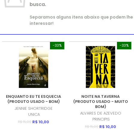
busca.
Separamos alguns itens abaixo que podem lhe
interessar!
-33%
-33%
ENQUANTO EU TE ESQUECIA
NOITE NA TAVERNA
(PRODUTO USADO - BOM)
(PRODUTO USADO - MUITO
BOM)
JENNIE SHORTRIDGE
ALVARES DE AZEVEDO
UNICA
PRINCIPIS
R$ 10,00
R$ 15,00
R$ 10,00
R$ 15,00