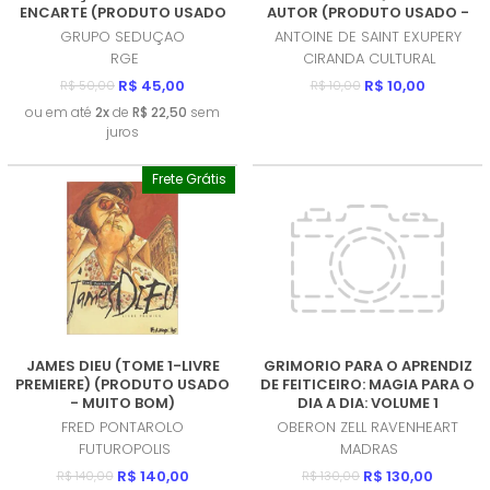
ENCARTE (PRODUTO USADO
AUTOR (PRODUTO USADO -
- MUITO BOM)
COMO NOVO)
GRUPO SEDUÇAO
ANTOINE DE SAINT EXUPERY
RGE
CIRANDA CULTURAL
R$ 45,00
R$ 10,00
R$ 50,00
R$ 10,00
ou em até
2x
de
R$ 22,50
sem
juros
Frete Grátis
JAMES DIEU (TOME 1-LIVRE
GRIMORIO PARA O APRENDIZ
PREMIERE) (PRODUTO USADO
DE FEITICEIRO: MAGIA PARA O
- MUITO BOM)
DIA A DIA: VOLUME 1
(PRODUTO NOVO)
FRED PONTAROLO
OBERON ZELL RAVENHEART
FUTUROPOLIS
MADRAS
R$ 140,00
R$ 130,00
R$ 140,00
R$ 130,00