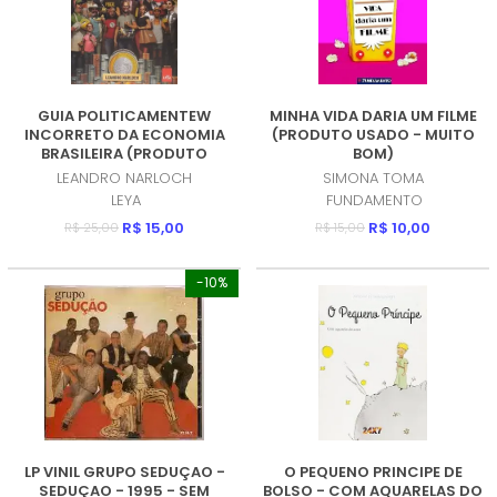
GUIA POLITICAMENTEW
MINHA VIDA DARIA UM FILME
INCORRETO DA ECONOMIA
(PRODUTO USADO - MUITO
BRASILEIRA (PRODUTO
BOM)
USADO - MUITO BOM)
LEANDRO NARLOCH
SIMONA TOMA
LEYA
FUNDAMENTO
R$ 15,00
R$ 10,00
R$ 25,00
R$ 15,00
-10%
LP VINIL GRUPO SEDUÇAO -
O PEQUENO PRINCIPE DE
SEDUÇAO - 1995 - SEM
BOLSO - COM AQUARELAS DO