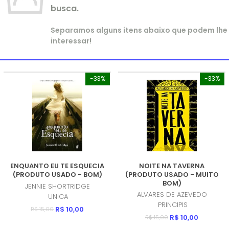
busca.
Separamos alguns itens abaixo que podem lhe
interessar!
-33%
-33%
ENQUANTO EU TE ESQUECIA
NOITE NA TAVERNA
(PRODUTO USADO - BOM)
(PRODUTO USADO - MUITO
BOM)
JENNIE SHORTRIDGE
ALVARES DE AZEVEDO
UNICA
PRINCIPIS
R$ 10,00
R$ 15,00
R$ 10,00
R$ 15,00