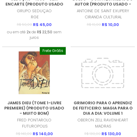
ENCARTE (PRODUTO USADO
AUTOR (PRODUTO USADO -
- MUITO BOM)
COMO NOVO)
GRUPO SEDUÇAO
ANTOINE DE SAINT EXUPERY
RGE
CIRANDA CULTURAL
R$ 45,00
R$ 10,00
R$ 50,00
R$ 10,00
ou em até
2x
de
R$ 22,50
sem
juros
Frete Grátis
JAMES DIEU (TOME 1-LIVRE
GRIMORIO PARA O APRENDIZ
PREMIERE) (PRODUTO USADO
DE FEITICEIRO: MAGIA PARA O
- MUITO BOM)
DIA A DIA: VOLUME 1
(PRODUTO NOVO)
FRED PONTAROLO
OBERON ZELL RAVENHEART
FUTUROPOLIS
MADRAS
R$ 140,00
R$ 130,00
R$ 140,00
R$ 130,00