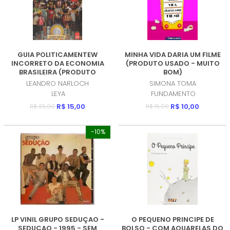
GUIA POLITICAMENTEW
MINHA VIDA DARIA UM FILME
INCORRETO DA ECONOMIA
(PRODUTO USADO - MUITO
BRASILEIRA (PRODUTO
BOM)
USADO - MUITO BOM)
LEANDRO NARLOCH
SIMONA TOMA
LEYA
FUNDAMENTO
R$ 15,00
R$ 10,00
R$ 25,00
R$ 15,00
-10%
LP VINIL GRUPO SEDUÇAO -
O PEQUENO PRINCIPE DE
SEDUÇAO - 1995 - SEM
BOLSO - COM AQUARELAS DO