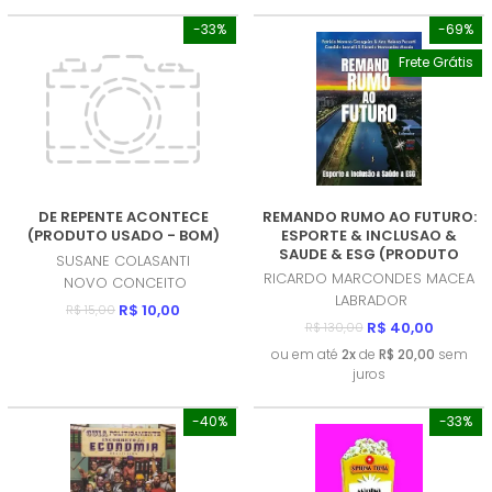
-33%
-69%
Frete Grátis
DE REPENTE ACONTECE
REMANDO RUMO AO FUTURO:
(PRODUTO USADO - BOM)
ESPORTE & INCLUSAO &
SAUDE & ESG (PRODUTO
SUSANE COLASANTI
NOVO)
RICARDO MARCONDES MACEA
NOVO CONCEITO
LABRADOR
R$ 10,00
R$ 15,00
R$ 40,00
R$ 130,00
ou em até
2x
de
R$ 20,00
sem
juros
-40%
-33%