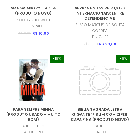
MANGA ANGRY - VOL.4
AFRICA E SUAS RELAÇOES
(PRODUTO NOVO)
INTERNACIONAIS: ENTRE
DEPENDENCIA E
YOO KYUNG WON
DESCONEXAO (PRODUTO
SILVIO MARCUS DE SOUZA
CONRAD
NOVO)
CORREA
R$ 10,00
R$ 10,00
BLUCHER
R$ 30,00
R$ 35,00
-16%
-6%
PARA SEMPRE MINHA
BIBLIA SAGRADA LETRA
(PRODUTO USADO - MUITO
GIGANTE 1° SLIM COM ZIPER
BOM)
CAPA FINA (PRODUTO NOVO)
ABBI GLINES
PAULO
ARQUEIRO
PAULO