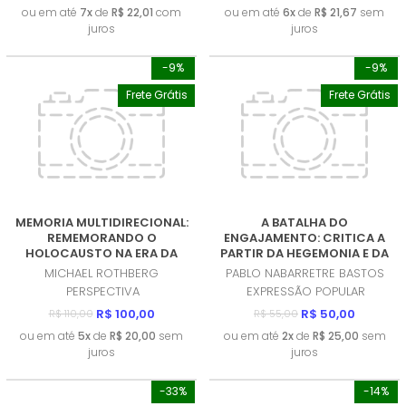
ou em até
7x
de
R$ 22,01
com
ou em até
6x
de
R$ 21,67
sem
juros
juros
-9%
-9%
Frete Grátis
Frete Grátis
MEMORIA MULTIDIRECIONAL:
A BATALHA DO
REMEMORANDO O
ENGAJAMENTO: CRITICA A
HOLOCAUSTO NA ERA DA
PARTIR DA HEGEMONIA E DA
DESCOLONIZAÇAO
ECONOMIA POLITICA DA
MICHAEL ROTHBERG
PABLO NABARRETRE BASTOS
(PRODUTO NOVO)
COMUNICAÇAO (EPC)
PERSPECTIVA
EXPRESSÃO POPULAR
(PRODUTO NOVO)
R$ 100,00
R$ 50,00
R$ 110,00
R$ 55,00
ou em até
5x
de
R$ 20,00
sem
ou em até
2x
de
R$ 25,00
sem
juros
juros
-33%
-14%