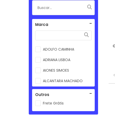
Marca
ADOLFO CAMINHA
ADRIANA LISBOA
AIONES SIMOES
ALCANTARA MACHADO
ALEILTON FONSECA
Outros
ALEXANDRE HECULANO
Frete Grátis
ALEXANDRE RIBEIRO