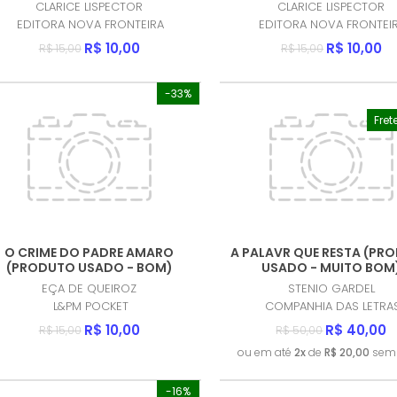
CLARICE LISPECTOR
CLARICE LISPECTOR
EDITORA NOVA FRONTEIRA
EDITORA NOVA FRONTEI
R$ 10,00
R$ 10,00
R$ 15,00
R$ 15,00
-33%
Fret
O CRIME DO PADRE AMARO
A PALAVR QUE RESTA (PR
(PRODUTO USADO - BOM)
USADO - MUITO BOM
EÇA DE QUEIROZ
STENIO GARDEL
L&PM POCKET
COMPANHIA DAS LETRA
R$ 10,00
R$ 40,00
R$ 15,00
R$ 50,00
ou em até
2x
de
R$ 20,00
sem 
-16%