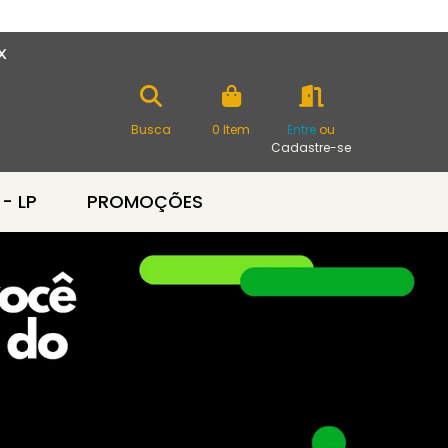
X
Busca
0
Item
Entre
ou
Cadastre-se
 - LP
PROMOÇÕES