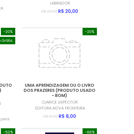
LABRADOR
RA
R$ 20,00
R$ 25,00
-20%
-20%
e Grátis
ODUTO
UMA APRENDIZAGEM OU O LIVRO
)
DOS PRAZERES (PRODUTO USADO
- BOM)
CLARICE LISPECTOR
S
EDITORA NOVA FRONTEIRA
R$ 8,00
R$ 10,00
juros
-50%
-66%