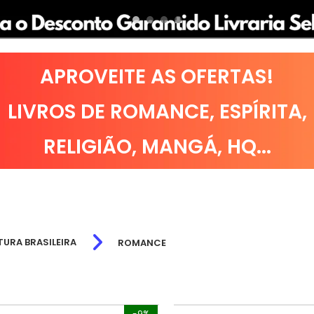
APROVEITE AS OFERTAS!
LIVROS DE
ROMANCE
,
ESPÍRITA
,
RELIGIÃO
,
MANGÁ
,
HQ
...
TURA BRASILEIRA
ROMANCE
-9%