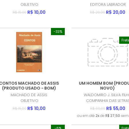
OBJETIVO
EDITORA LABRADOR
R$ 10,00
R$ 20,00
R$ 15,00
R$ 20,00
-33%
Fret
CONTOS MACHADO DE ASSIS
UM HOMEM BOM (PROD
(PRODUTO USADO - BOM)
NOVO)
MACHADO DE ASSIS
WALDOMIRO J. SILVA FIL
OBJETIVO
COMPANHIA DAS LETRA
R$ 10,00
R$ 55,00
R$ 15,00
R$ 60,00
ou em até
2x
de
R$ 27,50
sem 
-6%
Fret