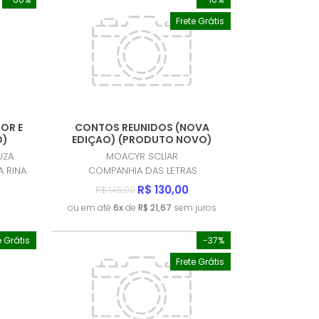
Frete Grátis
MENOR PREÇO
MAIOR PREÇO
A - Z
OR E
CONTOS REUNIDOS (NOVA
O)
EDIÇAO) (PRODUTO NOVO)
UZA
MOACYR SCLIAR
A RINA
COMPANHIA DAS LETRAS
R$ 130,00
R$ 145,00
ou em até
6x
de
R$ 21,67
sem juros
e Grátis
-37%
Frete Grátis