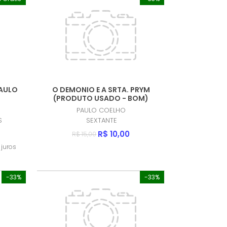
PAULO
O DEMONIO E A SRTA. PRYM
(PRODUTO USADO - BOM)
PAULO COELHO
S
SEXTANTE
R$ 10,00
R$ 15,00
juros
-33%
-33%