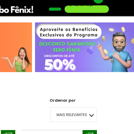
AQUI TEM O LIVRO QUE VOCÊ PROCURA PELA METADE DO PREÇO
Conheça o Desconto Garantido de livros Sebo Fênix!
OFERTA HISTORIAS EM QUADRINHOS
Ordenar por
MAIS RELEVANTES
MAIS VENDIDOS
-60%
-10%