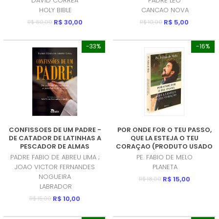
DAVID CORREA
PADRE LEO
CD (PRODUTO USADO -
HOLY BIBLE
CANCAO NOVA
MUITO BOM)
R$ 30,00
R$ 5,00
R$ 60,00
R$ 10,00
-33%
-16%
CONFISSOES DE UM PADRE -
POR ONDE FOR O TEU PASSO,
DE CATADOR DE LATINHAS A
QUE LA ESTEJA O TEU
PESCADOR DE ALMAS
CORAÇAO (PRODUTO USADO
(PRODUTO USADO - MUITO
- MUITO BOM)
PADRE FABIO DE ABREU LIMA ;
PE. FABIO DE MELO
BOM)
JOAO VICTOR FERNANDES
PLANETA
NOGUEIRA
R$ 15,00
R$ 18,00
LABRADOR
R$ 10,00
R$ 15,00