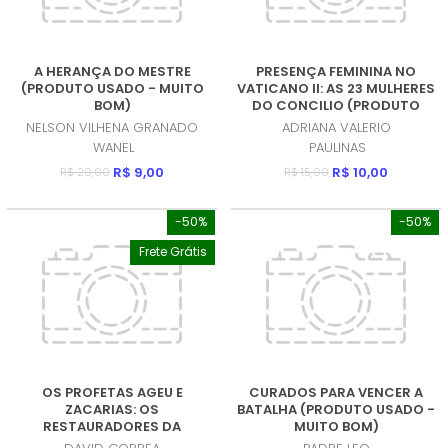
A HERANÇA DO MESTRE
PRESENÇA FEMININA NO
(PRODUTO USADO - MUITO
VATICANO II: AS 23 MULHERES
BOM)
DO CONCILIO (PRODUTO
USADO - MUITO BOM)
NELSON VILHENA GRANADO
ADRIANA VALERIO
WANEL
PAULINAS
R$ 9,00
R$ 10,00
R$ 20,00
R$ 15,00
-50%
-50%
Frete Grátis
OS PROFETAS AGEU E
CURADOS PARA VENCER A
ZACARIAS: OS
BATALHA (PRODUTO USADO -
RESTAURADORES DA
MUITO BOM)
ADORACAO- ACOMPANHA