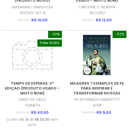
(PRODUTO NOVO)
USADO - MUITO BOM)
MASAHARU TANIGUCHI
CAROLINE P. MURPHY
SEICHO-NO-IE
RECORD
R$ 10,00
R$ 12,00
R$ 10,00
R$ 18,00
-20%
-52%
Frete Grátis
TEMPO DE ESPERAS: 3ª
MILAGRES 7 EXEMPLOS DE FE
EDIÇAO (PRODUTO USADO -
PARA INSPIRAR E
MUITO BOM)
TRANSFORMAR NOSSAS
VIDAS (PRODUTO USADO -
FABIO DE MELO
PE REGINALDO MANZOTTI
MUITO BOM)
PLANETA
AGIR
R$ 40,00
R$ 9,00
R$ 50,00
R$ 19,00
ou em até
2x
de
R$ 20,00
sem
juros