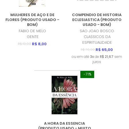
MULHERES DE AÇO E DE
COMPENDIO DE HISTORIA
FLORES (PRODUTO USADO -
ECLESIASTICA (PRODUTO
BOM)
USADO - BOM)
FABIO DE MELO
SAO JOAO BOSCO
GENTE
CLASSICOS DA
ESPIRITUALIDADE
R$ 8,00
R$ 10,00
R$ 65,00
R$ 70,00
ou em até
3x
de
R$ 21,67
sem
juros
-71%
A HORA DA ESSENCIA
(PRODUTO USADO - MUITO