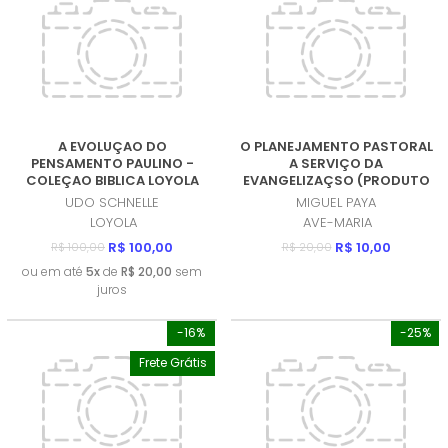
A EVOLUÇAO DO
O PLANEJAMENTO PASTORAL
PENSAMENTO PAULINO -
A SERVIÇO DA
COLEÇAO BIBLICA LOYOLA
EVANGELIZAÇSO (PRODUTO
(PRODUTO USADO - MUITO
USADO - MUITO BOM)
UDO SCHNELLE
MIGUEL PAYA
BOM)
LOYOLA
AVE-MARIA
R$ 100,00
R$ 10,00
R$ 100,00
R$ 20,00
ou em até
5x
de
R$ 20,00
sem
juros
-16%
-25%
Frete Grátis