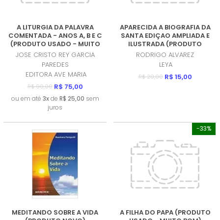
A LITURGIA DA PALAVRA
APARECIDA A BIOGRAFIA DA
COMENTADA - ANOS A, B E C
SANTA EDIÇAO AMPLIADA E
(PRODUTO USADO - MUITO
ILUSTRADA (PRODUTO
BOM)
USADO - MUITO BOM)
JOSE CRISTO REY GARCIA
RODRIGO ALVAREZ
PAREDES
LEYA
EDITORA AVE MARIA
R$ 15,00
R$ 20,00
R$ 75,00
R$ 90,00
ou em até
3x
de
R$ 25,00
sem
juros
-33%
MEDITANDO SOBRE A VIDA
A FILHA DO PAPA (PRODUTO