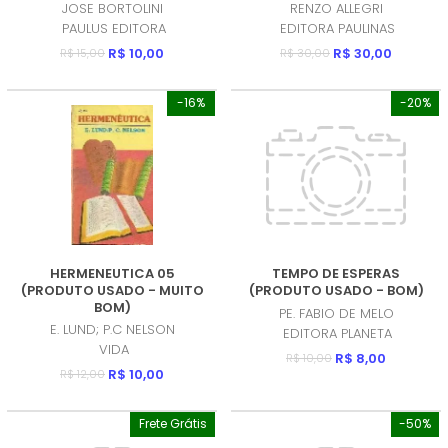
BOM)
SANTA DE CALCUTA
JOSE BORTOLINI
RENZO ALLEGRI
(PRODUTO USADO - MUITO
PAULUS EDITORA
EDITORA PAULINAS
BOM)
R$ 10,00
R$ 30,00
R$ 15,00
R$ 30,00
-16%
-20%
HERMENEUTICA 05
TEMPO DE ESPERAS
(PRODUTO USADO - MUITO
(PRODUTO USADO - BOM)
BOM)
PE. FABIO DE MELO
E. LUND; P.C NELSON
EDITORA PLANETA
VIDA
R$ 8,00
R$ 10,00
R$ 10,00
R$ 12,00
Frete Grátis
-50%