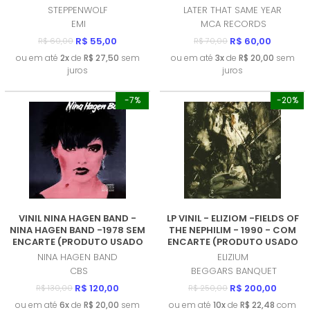
NOVO)
STEPPENWOLF
LATER THAT SAME YEAR
EMI
MCA RECORDS
R$ 55,00
R$ 60,00
R$ 60,00
R$ 70,00
ou em até
2x
de
R$ 27,50
sem
ou em até
3x
de
R$ 20,00
sem
juros
juros
-7%
-20%
VINIL NINA HAGEN BAND -
LP VINIL - ELIZIOM -FIELDS OF
NINA HAGEN BAND -1978 SEM
THE NEPHILIM - 1990 - COM
ENCARTE (PRODUTO USADO
ENCARTE (PRODUTO USADO
- MUITO BOM)
- MUITO BOM)
NINA HAGEN BAND
ELIZIUM
CBS
BEGGARS BANQUET
R$ 120,00
R$ 200,00
R$ 130,00
R$ 250,00
ou em até
6x
de
R$ 20,00
sem
ou em até
10x
de
R$ 22,48
com