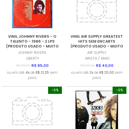
VINIL JOHNNY RIVERS - O
VINIL AIR SUPPLY GREATEST
TALENTO - 1986 - 2 LPS
HITS SEM ENCARTE
(PRODUTO USADO - MUITO
(PRODUTO USADO - MUITO
BOM)
BOM)
JOHNNY RIVERS
AIR SUPPLY
LIBERTY
ARISTA / BMG
R$ 85,00
R$ 40,00
R$ 90,00
R$ 90,00
ou em até
4x
de
R$ 21,25
sem
ou em até
2x
de
R$ 20,00
sem
juros
juros
-6%
-9%