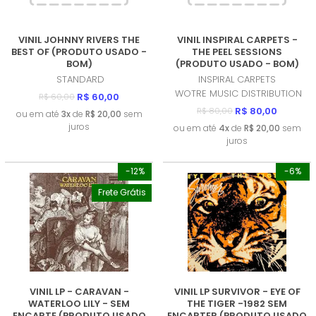
VINIL JOHNNY RIVERS THE
VINIL INSPIRAL CARPETS -
BEST OF (PRODUTO USADO -
THE PEEL SESSIONS
BOM)
(PRODUTO USADO - BOM)
STANDARD
INSPIRAL CARPETS
WOTRE MUSIC DISTRIBUTION
R$ 60,00
R$ 60,00
R$ 80,00
R$ 80,00
ou em até
3x
de
R$ 20,00
sem
juros
ou em até
4x
de
R$ 20,00
sem
juros
-12%
-6%
Frete Grátis
VINIL LP - CARAVAN -
VINIL LP SURVIVOR - EYE OF
WATERLOO LILY - SEM
THE TIGER -1982 SEM
ENCARTE (PRODUTO USADO
ENCARTER (PRODUTO USADO