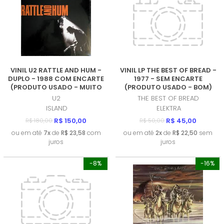
VINIL U2 RATTLE AND HUM -
VINIL LP THE BEST OF BREAD -
DUPLO - 1988 COM ENCARTE
1977 - SEM ENCARTE
(PRODUTO USADO - MUITO
(PRODUTO USADO - BOM)
BOM)
U2
THE BEST OF BREAD
ISLAND
ELEKTRA
R$ 150,00
R$ 45,00
R$ 180,00
R$ 50,00
ou em até
7x
de
R$ 23,58
com
ou em até
2x
de
R$ 22,50
sem
juros
juros
-8%
-16%