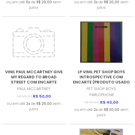
ou em até
5x
de
R$ 20,00
sem
ou em até
3x
de
R$ 20,00
sem
juros
juros
VINIL PAUL MCCARTNEY GIVE
LP VINIL PET SHOP BOYS
MY REGARD TO BROAD
INTROSPECTIVE COM
STREET COM ENCARTE
ENCARTE (PRODUTO USADO
(PRODUTO USADO - BOM)
- MUITO BOM)
PAUL MCCARTNEY
PET SHOP BOYS
PARLOPHONE
R$ 50,00
R$ 50,00
R$ 40,00
R$ 40,00
ou em até
2x
de
R$ 25,00
sem
juros
ou em até
2x
de
R$ 20,00
sem
juros