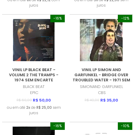
juros
juros
-16%
-12%
VINIL LP BLACK BEAT -
VINIL LP SIMON AND
VOLUME 2 THE TRAMPS -
GARFUNKEL - BRIDGE OVER
1974 SEM ENCARTE
TROUBLED WATER - 1971 SEM
(PRODUTO USADO - MUITO
ENCARTE (PRODUTO USADO
BLACK BEAT
SIMONAND GARFUNKEL
BOM)
- MUITO BOM)
EPIC
CBS
R$ 50,00
R$ 35,00
R$ 60,00
R$ 40,00
ou em até
2x
de
R$ 25,00
sem
juros
-16%
-10%