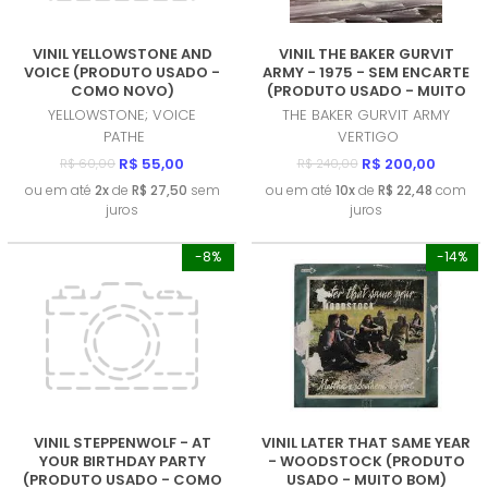
VINIL YELLOWSTONE AND
VINIL THE BAKER GURVIT
VOICE (PRODUTO USADO -
ARMY - 1975 - SEM ENCARTE
COMO NOVO)
(PRODUTO USADO - MUITO
BOM)
YELLOWSTONE; VOICE
THE BAKER GURVIT ARMY
PATHE
VERTIGO
R$ 55,00
R$ 200,00
R$ 60,00
R$ 240,00
ou em até
2x
de
R$ 27,50
sem
ou em até
10x
de
R$ 22,48
com
juros
juros
-8%
-14%
VINIL STEPPENWOLF - AT
VINIL LATER THAT SAME YEAR
YOUR BIRTHDAY PARTY
- WOODSTOCK (PRODUTO
(PRODUTO USADO - COMO
USADO - MUITO BOM)