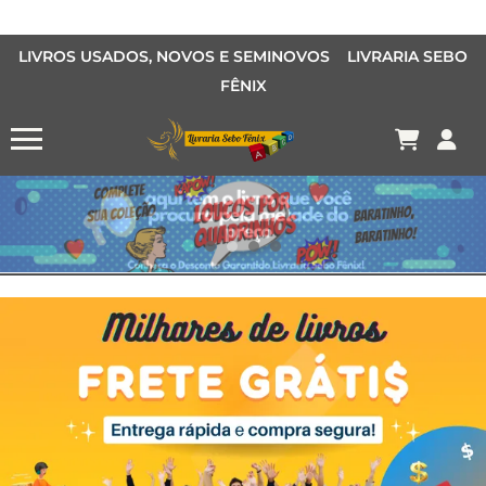
LIVROS USADOS, NOVOS E SEMINOVOS LIVRARIA SEBO
FÊNIX
OFERTA MANGÁS
MANGÁS BARATOS
AQUI TEM O LIVRO QUE VOCÊ PROCURA PELA METADE DO PREÇO
Conheça o Desconto Garantido de livros Sebo Fênix!
OFERTA HISTORIAS EM QUADRINHOS