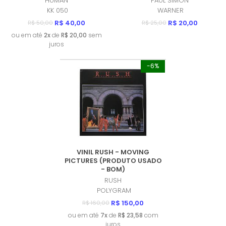
HUMAN
PAUL SIMON
- BOM)
KK 050
WARNER
R$ 40,00
R$ 20,00
R$ 50,00
R$ 25,00
ou em até
2x
de
R$ 20,00
sem
juros
-6%
VINIL RUSH - MOVING
PICTURES (PRODUTO USADO
- BOM)
RUSH
POLYGRAM
R$ 150,00
R$ 160,00
ou em até
7x
de
R$ 23,58
com
juros