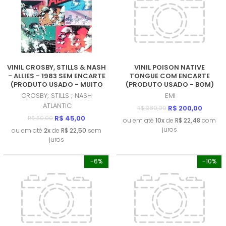
VINIL CROSBY, STILLS & NASH
VINIL POISON NATIVE
- ALLIES - 1983 SEM ENCARTE
TONGUE COM ENCARTE
(PRODUTO USADO - MUITO
(PRODUTO USADO - BOM)
BOM)
CROSBY; STILLS ; NASH
EMI
ATLANTIC
R$ 200,00
R$ 280,00
R$ 45,00
R$ 50,00
ou em até
10x
de
R$ 22,48
com
juros
ou em até
2x
de
R$ 22,50
sem
juros
-6%
-10%