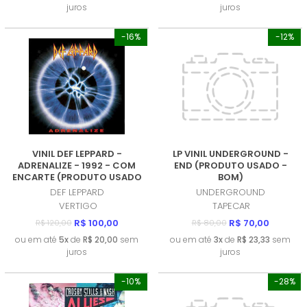
juros
juros
-16%
-12%
VINIL DEF LEPPARD -
LP VINIL UNDERGROUND -
ADRENALIZE - 1992 - COM
END (PRODUTO USADO -
ENCARTE (PRODUTO USADO
BOM)
- MUITO BOM)
DEF LEPPARD
UNDERGROUND
VERTIGO
TAPECAR
R$ 100,00
R$ 70,00
R$ 120,00
R$ 80,00
ou em até
5x
de
R$ 20,00
sem
ou em até
3x
de
R$ 23,33
sem
juros
juros
-10%
-28%