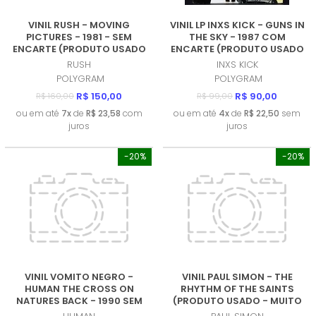
VINIL RUSH - MOVING
VINIL LP INXS KICK - GUNS IN
PICTURES - 1981 - SEM
THE SKY - 1987 COM
ENCARTE (PRODUTO USADO
ENCARTE (PRODUTO USADO
- BOM)
- MUITO BOM)
RUSH
INXS KICK
POLYGRAM
POLYGRAM
R$ 150,00
R$ 90,00
R$ 160,00
R$ 99,00
ou em até
7x
de
R$ 23,58
com
ou em até
4x
de
R$ 22,50
sem
juros
juros
-20%
-20%
VINIL VOMITO NEGRO -
VINIL PAUL SIMON - THE
HUMAN THE CROSS ON
RHYTHM OF THE SAINTS
NATURES BACK - 1990 SEM
(PRODUTO USADO - MUITO
ENCARTE (PRODUTO USADO
BOM)