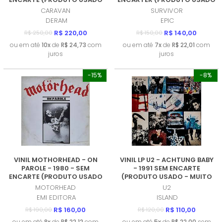
- MUITO BOM)
- MUITO BOM)
CARAVAN
SURVIVOR
DERAM
EPIC
R$ 220,00
R$ 140,00
R$ 250,00
R$ 150,00
ou em até
10x
de
R$ 24,73
com
ou em até
7x
de
R$ 22,01
com
juros
juros
-15%
-8%
VINIL MOTHORHEAD - ON
VINIL LP U2 - ACHTUNG BABY
PAROLE - 1980 - SEM
- 1991 SEM ENCARTE
ENCARTE (PRODUTO USADO
(PRODUTO USADO - MUITO
- BOM)
BOM)
MOTORHEAD
U2
EMI EDITORA
ISLAND
R$ 160,00
R$ 110,00
R$ 190,00
R$ 120,00
ou em até
8x
de
R$ 22,12
com
ou em até
5x
de
R$ 22,00
sem