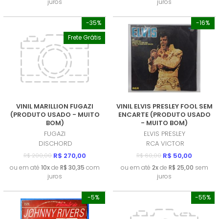
juros
juros
-35%
-16%
Frete Grátis
VINIL MARILLION FUGAZI
VINIL ELVIS PRESLEY FOOL SEM
(PRODUTO USADO - MUITO
ENCARTE (PRODUTO USADO
BOM)
- MUITO BOM)
FUGAZI
ELVIS PRESLEY
DISCHORD
RCA VICTOR
R$ 270,00
R$ 50,00
R$ 200,00
R$ 60,00
ou em até
10x
de
R$ 30,35
com
ou em até
2x
de
R$ 25,00
sem
juros
juros
-5%
-55%