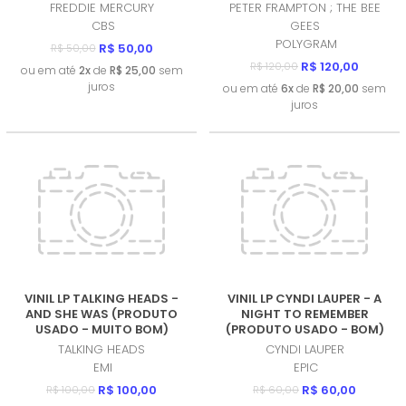
USADO - MUITO BOM)
FREDDIE MERCURY
PETER FRAMPTON ; THE BEE
CBS
GEES
POLYGRAM
R$ 50,00
R$ 50,00
R$ 120,00
R$ 120,00
ou em até
2x
de
R$ 25,00
sem
juros
ou em até
6x
de
R$ 20,00
sem
juros
VINIL LP TALKING HEADS -
VINIL LP CYNDI LAUPER - A
AND SHE WAS (PRODUTO
NIGHT TO REMEMBER
USADO - MUITO BOM)
(PRODUTO USADO - BOM)
TALKING HEADS
CYNDI LAUPER
EMI
EPIC
R$ 100,00
R$ 60,00
R$ 100,00
R$ 60,00