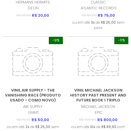
HERMANS HERMITS
CLASSIC
DEON
ATLANTIC RECORDS
R$ 20,00
R$ 75,00
R$ 20,00
R$ 80,00
ou em até
3x
de
R$ 25,00
sem
juros
-9%
-11%
VINIL AIR SUPPLY - THE
VINIL MICHAEL JACKSON
VANISHING RACE (PRODUTO
HISTORY PAST PRESENT AND
USADO - COMO NOVO)
FUTURE BOOK 1 TRIPLO
(PRODUTO USADO - BOM)
AIR SUPPLY
MICHAEL JACKSON
GIANT
EPIC
R$ 50,00
R$ 800,00
R$ 55,00
R$ 900,00
ou em até
2x
de
R$ 25,00
sem
ou em até
10x
de
R$ 89,93
com