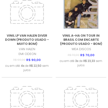
VINIL LP VAN HALEN DIVER
VINIL A-HA ON TOUR IN
DOWN (PRODUTO USADO -
BRASIL COM ENCARTE
MUITO BOM)
(PRODUTO USADO - BOM)
VAN HALEN
WEA DISCOS
EMI ODEON
R$ 70,00
R$ 70,00
R$ 90,00
R$ 90,00
ou em até
3x
de
R$ 23,33
sem
juros
ou em até
4x
de
R$ 22,50
sem
juros