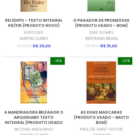
REI EDIPO - TEXTO INTEGRAL
O PAGADOR DE PROMESSAS
99/315 (PRODUTO NOVO)
(PRODUTO USADO - BOM)
SOFOCLES
DIAS GOMES
MARTIN CLARET
BERTRAND BRASIL
R$ 29,00
R$ 15,00
R$ 29,00
R$ 18,00
-16%
-20%
A MANDRAGORA BELFAGOR O
AS DUAS MASCARAS
ARQUIDIABO TEXTO
(PRODUTO USADO - MUITO
INTEGRAL (PRODUTO USADO
BOM)
- MUITO BOM)
NICOLAU MAQUIAVEL
PAUL DE SAINT VICTOR