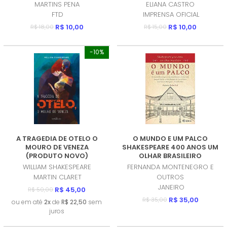
BOM)
MARTINS PENA
ELIANA CASTRO
FTD
IMPRENSA OFICIAL
R$ 10,00
R$ 10,00
R$ 18,00
R$ 15,00
-10%
A TRAGEDIA DE OTELO O
O MUNDO E UM PALCO
MOURO DE VENEZA
SHAKESPEARE 400 ANOS UM
(PRODUTO NOVO)
OLHAR BRASILEIRO
(PRODUTO USADO - MUITO
WILLIAM SHAKESPEARE
FERNANDA MONTENEGRO E
BOM)
MARTIN CLARET
OUTROS
JANEIRO
R$ 45,00
R$ 50,00
R$ 35,00
R$ 35,00
ou em até
2x
de
R$ 22,50
sem
juros