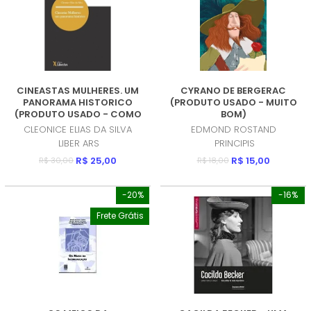
CINEASTAS MULHERES. UM
CYRANO DE BERGERAC
PANORAMA HISTORICO
(PRODUTO USADO - MUITO
(PRODUTO USADO - COMO
BOM)
NOVO)
CLEONICE ELIAS DA SILVA
EDMOND ROSTAND
LIBER ARS
PRINCIPIS
R$ 25,00
R$ 15,00
R$ 30,00
R$ 18,00
-20%
-16%
Frete Grátis