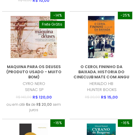
R$ 10,00
R$ 15,00
-14%
-25%
Frete Grátis
MAQUINA PARA OS DEUSES
O CEROL FININHO DA
(PRODUTO USADO - MUITO
BAIXADA. HISTORIA DO
BOM)
CINECLUB MATE COM ANGU
(PRODUTO USADO - COMO
CYRO NERO
HERALDO HB
NOVO)
SENAC SP
HUNTER BOOKS
R$ 120,00
R$ 15,00
R$ 140,00
R$ 20,00
ou em até
6x
de
R$ 20,00
sem
juros
-16%
-16%