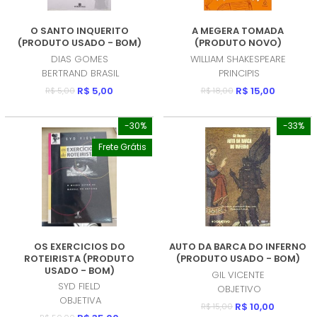
O SANTO INQUERITO
A MEGERA TOMADA
(PRODUTO USADO - BOM)
(PRODUTO NOVO)
DIAS GOMES
WILLIAM SHAKESPEARE
BERTRAND BRASIL
PRINCIPIS
R$ 5,00
R$ 15,00
R$ 5,00
R$ 18,00
-30%
-33%
Frete Grátis
OS EXERCICIOS DO
AUTO DA BARCA DO INFERNO
ROTEIRISTA (PRODUTO
(PRODUTO USADO - BOM)
USADO - BOM)
GIL VICENTE
SYD FIELD
OBJETIVO
OBJETIVA
R$ 10,00
R$ 15,00