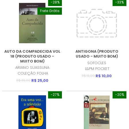
-28%
-33%
Frete Grátis
AUTO DA COMPADECIDA VOL
ANTIGONA (PRODUTO
18 (PRODUTO USADO -
USADO - MUITO BOM)
MUITO BOM)
SOFOCLES
ARIANO SUASSUNA
L&PM POCKET
COLEÇÃO FOLHA
R$ 10,00
R$ 15,00
R$ 25,00
R$ 35,00
-27%
-20%