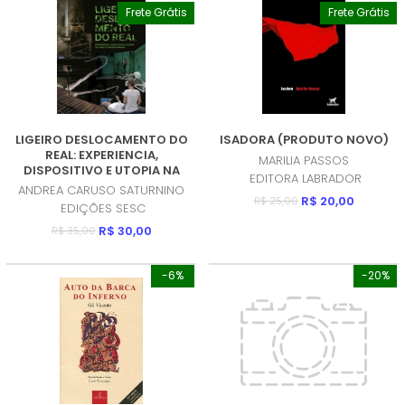
Frete Grátis
Frete Grátis
LIGEIRO DESLOCAMENTO DO
ISADORA (PRODUTO NOVO)
REAL: EXPERIENCIA,
MARILIA PASSOS
DISPOSITIVO E UTOPIA NA
EDITORA LABRADOR
CENA CONTEMPORANEA
ANDREA CARUSO SATURNINO
(PRODUTO USADO - COMO
R$ 20,00
R$ 25,00
EDIÇÕES SESC
NOVO)
R$ 30,00
R$ 35,00
-6%
-20%