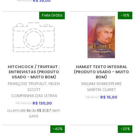
R$ 35,00
R$ 50,00
Frete Grátis
-16%
HITCHCOCK / TRUFFAUT :
HAMLET TEXTO INTEGRAL
ENTREVISTAS (PRODUTO
(PRODUTO USADO - MUITO
USADO - MUITO BOM)
BOM)
FRANÇOIS TRUFFAUT; HELEN
WILLIAM SHAKESPEARE
SCOTT
MARTIN CLARET
COMPANHIA DAS LETRAS
R$ 15,00
R$ 18,00
R$ 130,00
R$ 130,00
ou em até
6x
de
R$ 21,67
sem
juros
-40%
-20%