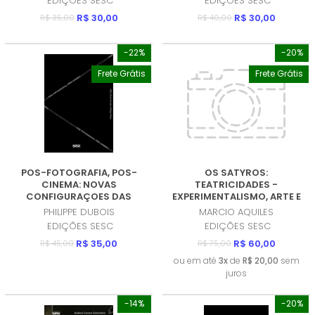
EDIÇÕES SESC
EDIÇÕES SESC
R$ 30,00
R$ 30,00
R$ 35,00
R$ 40,00
-22%
-20%
Frete Grátis
Frete Grátis
POS-FOTOGRAFIA, POS-
OS SATYROS:
CINEMA: NOVAS
TEATRICIDADES -
CONFIGURAÇOES DAS
EXPERIMENTALISMO, ARTE E
IMAGENS (PRODUTO USADO
POLITICA (PRODUTO USADO
PHILIPPE DUBOIS
MARCIO AQUILES
- MUITO BOM)
- MUITO BOM)
EDIÇÕES SESC
EDIÇÕES SESC
R$ 35,00
R$ 60,00
R$ 45,00
R$ 75,00
ou em até
3x
de
R$ 20,00
sem
juros
-14%
-20%