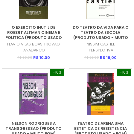
O EXERCITO INUTIL DE
DO TEATRO DA VIDA PARA O
ROBERT ALTMAN CINEMA E
TEATRO DA ESCOLA
POLITICA (PRODUTO USADO
(PRODUTO USADO - MUITO
- MUITO BOM)
BOM)
FLAVIO VILAS BOAS TROVAO
NISSIM CASTIEL
ANADARCO
PERSPECTIVA
R$ 10,00
R$ 19,00
R$ 30,00
R$ 25,00
-16%
-16%
NELSON RODRIGUES A
TEATRO DE ARENA UMA
TRANSGRESSAO (PRODUTO
ESTETICA DE RESISTENCIA
USADO - MUITO BOM)
(PRODUTO USADO - BOM)