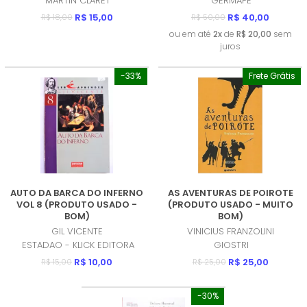
MARTIN CLARET
GERMAPE
R$ 15,00
R$ 40,00
R$ 18,00
R$ 50,00
ou em até
2x
de
R$ 20,00
sem
juros
-33%
Frete Grátis
AUTO DA BARCA DO INFERNO
AS AVENTURAS DE POIROTE
VOL 8 (PRODUTO USADO -
(PRODUTO USADO - MUITO
BOM)
BOM)
GIL VICENTE
VINICIUS FRANZOLINI
ESTADAO - KLICK EDITORA
GIOSTRI
R$ 10,00
R$ 25,00
R$ 15,00
R$ 25,00
-30%