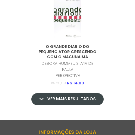
O GRANDE DIARIO DO
PEQUENO ATOR CRESCENDO
COM O MACUNAIMA
(PRODUTO USADO - MUITO
DEBORA HUMMEL; SILVIA DE
BOM)
PAULA
PERSPECTIVA
R$ 14,00
R$ 20,00
VER MAIS RESULTADOS
INFORMAÇÕES DA LOJA