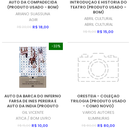
AUTO DA COMPADECIDA
INTRODUÇAO E HISTORIA DO
(PRODUTO USADO - BOM)
TEATRO (PRODUTO USADO -
BOM)
ARIANO SUASSUNA
ABRIL CULTURAL
AGIR
ABRIL CULTURAL
R$ 18,00
R$ 20,00
R$ 15,00
R$ 15,00
-33%
AUTO DA BARCA DO INFERNO
ORESTEIA - COLEÇAO
FARSA DE INES PEREIRA E
TRILOGIA (PRODUTO USADO
AUTO DA INDIA (PRODUTO
- COMO NOVO)
USADO - MUITO BOM)
GIL VICENTE
VARIOS AUTORES
ATICA / BOM LIVRO
ILUMINURAS
R$ 10,00
R$ 80,00
R$ 15,00
R$ 80,00