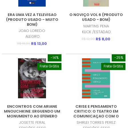
ERA UMA VEZ A TELEVISAO
O NOVIÇO VOL 6 (PRODUTO
(PRODUTO USADO - MUITO
USADO - BOM)
BOM)
MARTINS PENA
JOAO LOREDO
KLICK /ESTADAO
ALEGRO
R$ 8,00
R$ 10,00
R$ 13,00
R$ 18,00
-14%
-25%
Frete Grátis
Frete Grátis
ENCONTROS COM ARIANE
CRISE E PENSAMENTO
MNOUCHKINE: ERGUENDO UM
CRITICO: O TEATRO EM
MONUMENTO AO EFEMERO
COMUNICAÇAO COM O
(PRODUTO USADO - COMO
PUBLICO (PRODUTO USADO -
JOSETTE FERAL
SHIRLEI TORRES PEREZ
NOVO)
MUITO BOM)