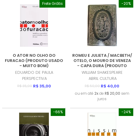
Frete Grátis
-20%
O ATOR NO OLHO DO
ROMEU E JULIETA / MACBETH/
FURACAO (PRODUTO USADO
OTELO, O MOURO DE VENEZA
- MUITO BOM)
- CAPA DURA (PRODUTO
USADO - MUITO BOM)
EDUARDO DE PAULA
WILLIAM SHAKESPEARE
PERSPECTIVA
ABRIL CULTURA
R$ 35,00
R$ 40,00
R$ 35,00
R$ 50,00
ou em até
2x
de
R$ 20,00
sem
juros
-66%
-24%