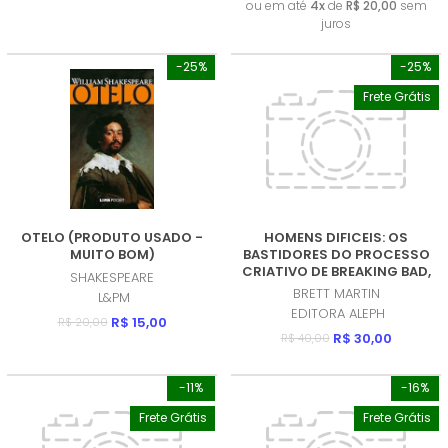
ou em até
4x
de
R$ 20,00
sem
juros
-25%
-25%
Frete Grátis
OTELO (PRODUTO USADO -
HOMENS DIFICEIS: OS
MUITO BOM)
BASTIDORES DO PROCESSO
CRIATIVO DE BREAKING BAD,
SHAKESPEARE
FAMILIA SOPRANO, MAD MEN
BRETT MARTIN
L&PM
E OUTRAS SERIES
EDITORA ALEPH
R$ 15,00
REVOLUCIONARIAS
R$ 20,00
R$ 30,00
(PRODUTO USADO - COMO
R$ 40,00
NOVO)
-11%
-16%
Frete Grátis
Frete Grátis