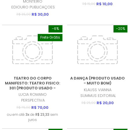
MONTEIRO
R$ 10,00
R$ 15,00
EDIOURO PUBLICAÇOES
R$ 30,00
R$ 35,00
-6%
-20%
Frete Grátis
TEATRO DO CORPO
A DANÇA (PRODUTO USADO
MANIFESTO: TEATRO FISICO:
- MUITO BOM)
301 (PRODUTO USADO -
KLAUSS VIANNA
MUITO BOM)
LUCIA ROMANO
SUMMUS EDITORIAL
PERSPECTIVA
R$ 20,00
R$ 25,00
R$ 70,00
R$ 75,00
ou em até
3x
de
R$ 23,33
sem
juros