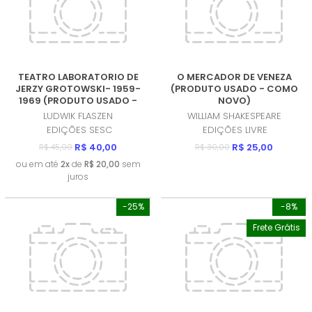
TEATRO LABORATORIO DE
O MERCADOR DE VENEZA
JERZY GROTOWSKI- 1959-
(PRODUTO USADO - COMO
1969 (PRODUTO USADO -
NOVO)
COMO NOVO)
LUDWIK FLASZEN
WILLIAM SHAKESPEARE
EDIÇÕES SESC
EDIÇÕES LIVRE
R$ 40,00
R$ 25,00
R$ 45,00
R$ 30,00
ou em até
2x
de
R$ 20,00
sem
juros
-25%
-8%
Frete Grátis