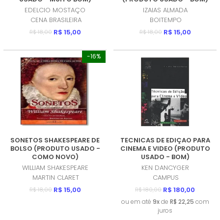
EDELCIO MOSTAÇO
IZAIAS ALMADA
CENA BRASILEIRA
BOITEMPO
R$ 15,00
R$ 15,00
R$ 18,00
R$ 18,00
-16%
SONETOS SHAKESPEARE DE
TECNICAS DE EDIÇAO PARA
BOLSO (PRODUTO USADO -
CINEMA E VIDEO (PRODUTO
COMO NOVO)
USADO - BOM)
WILLIAM SHAKESPEARE
KEN DANCYGER
MARTIN CLARET
CAMPUS
R$ 15,00
R$ 180,00
R$ 18,00
R$ 180,00
ou em até
9x
de
R$ 22,25
com
juros