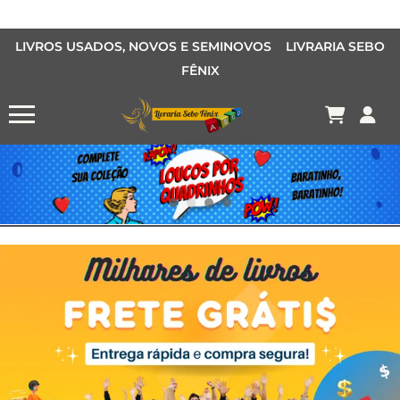
LIVROS USADOS, NOVOS E SEMINOVOS LIVRARIA SEBO
FÊNIX
OFERTA MANGÁS
MANGÁS BARATOS
AQUI TEM O LIVRO QUE VOCÊ PROCURA PELA METADE DO PREÇO
Conheça o Desconto Garantido de livros Sebo Fênix!
OFERTA HISTORIAS EM QUADRINHOS