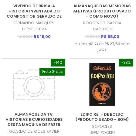
VIVENDO DE BRISA: A
ALMANAQUE DAS MEMORIAS
HISTORIA INVENTADA DO
AFETIVAS (PRODUTO USADO
COMPOSITOR GERALDO DE
- COMO NOVO)
MATOS (PRODUTO NOVO)
FERNANDO MARQUES
ROOSEVELT GARCIA
PERSPECTIVA
CARTOON
R$ 15,00
R$ 55,00
R$ 20,00
R$ 60,00
ou em até
2x
de
R$ 27,50
sem
juros
-14%
-33%
Frete Grátis
ALMANAQUE DA TV.
EDIPO REI - DE BOLSO
HISTORIAS E CURIOSIDADES
(PRODUTO USADO - BOM)
DESTA MAQUINA DE FAZER
SOFOCLES
DOIDO (PRODUTO USADO -
RICARDO DE GOES XAVIER
L&PM POCKET
MUITO BOM)