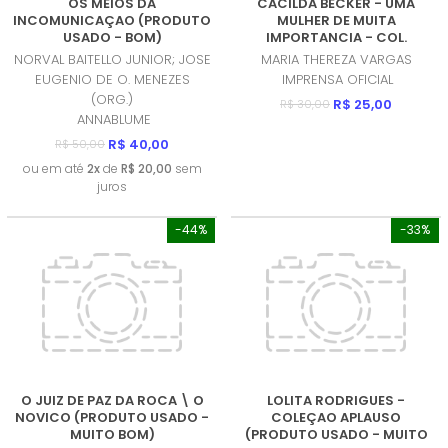
OS MEIOS DA
CACILDA BECKER - UMA
INCOMUNICAÇAO (PRODUTO
MULHER DE MUITA
USADO - BOM)
IMPORTANCIA - COL.
APLAUSO (PRODUTO USADO
NORVAL BAITELLO JUNIOR; JOSE
MARIA THEREZA VARGAS
- MUITO BOM)
EUGENIO DE O. MENEZES
IMPRENSA OFICIAL
(ORG.)
R$ 25,00
R$ 30,00
ANNABLUME
R$ 40,00
R$ 50,00
ou em até
2x
de
R$ 20,00
sem
juros
-44%
-33%
O JUIZ DE PAZ DA ROCA \ O
LOLITA RODRIGUES -
NOVICO (PRODUTO USADO -
COLEÇAO APLAUSO
MUITO BOM)
(PRODUTO USADO - MUITO