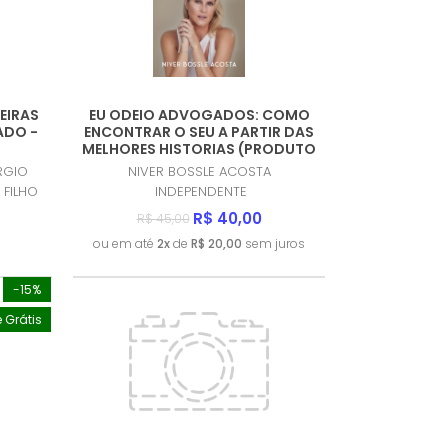
EIRAS
EU ODEIO ADVOGADOS: COMO
ADO -
ENCONTRAR O SEU A PARTIR DAS
MELHORES HISTORIAS (PRODUTO
NOVO)
RGIO
NIVER BOSSLE ACOSTA
 FILHO
INDEPENDENTE
R$ 40,00
R$ 45,00
ou em até
2x
de
R$ 20,00
sem juros
-15%
e Grátis