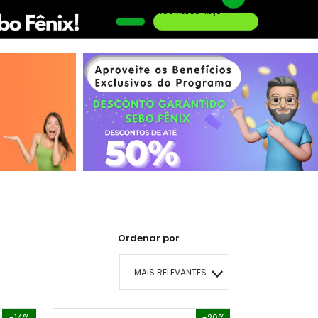
AQUI TEM O LIVRO QUE VOCÊ PROCURA PELA METADE DO PREÇO
Conheça o Desconto Garantido de livros Sebo Fênix!
OFERTA HISTORIAS EM QUADRINHOS
Ordenar por
MAIS RELEVANTES
MAIS VENDIDOS
-14%
-20%