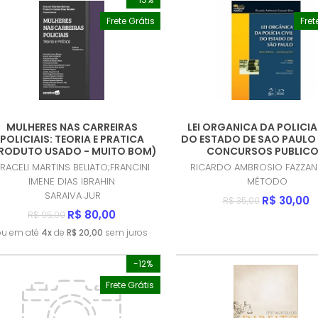
Frete Grátis
Fret
MULHERES NAS CARREIRAS
LEI ORGANICA DA POLICIA 
POLICIAIS: TEORIA E PRATICA
DO ESTADO DE SAO PAULO -
RODUTO USADO - MUITO BOM)
CONCURSOS PUBLIC
(PRODUTO USADO - MUIT
RACELI MARTINS BELIATO;FRANCINI
RICARDO AMBROSIO FAZZANI
IMENE DIAS IBRAHIN
MÉTODO
SARAIVA JUR
R$ 30,00
R$ 35,00
R$ 80,00
R$ 95,00
ou em até
4x
de
R$ 20,00
sem juros
-12%
Frete Grátis