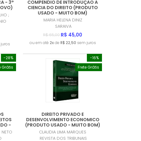
A - 3°
COMPENDIO DE INTRODUÇAO A
NOVO)
CIENCIA DO DIREITO (PRODUTO
USADO - MUITO BOM)
LHO ;
MARIA HELENA DINIZ
NIO
SARAIVA
R$ 45,00
R$ 65,00
ou em até
2x
de
R$ 22,50
sem juros
juros
-28%
-16%
e Grátis
Frete Grátis
OS
DIREITO PRIVADO E
EITOS
DESENVOLVIMENTO ECONOMICO
DO -
(PRODUTO USADO - MUITO BOM)
S NETO
CLAUDIA LIMA MARQUES
O
REVISTA DOS TRIBUNAIS