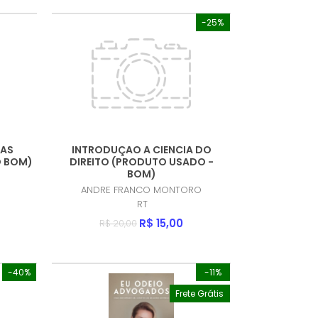
-25%
NAS
INTRODUÇAO A CIENCIA DO
O BOM)
DIREITO (PRODUTO USADO -
BOM)
ANDRE FRANCO MONTORO
RT
R$ 15,00
R$ 20,00
-40%
-11%
Frete Grátis