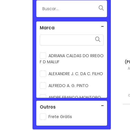
Marca
ADRIANA CALDAS DO RREGO
F D MALUF
(P
A
ALEXANDRE J. C. DA C. FILHO
ALFREDO A. G. PINTO
ANDRE FRANCO MONTORO
Outros
ANTONIO ANASTASIA ; DIAS
TOFFOLI ; SIMONE TEBET
Frete Grátis
ANTONIO MARCIO DA