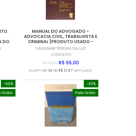
ITO.
MANUAL DO ADVOGADO -
ADVOCACIA CIVIL, TRABALHISTA E
A DO
CRIMINAL (PRODUTO USADO -
DO -
MUITO BOM)
O
VALDEMAR PEREIRA DA LUZ
CONCEITO
R$ 65,00
R$ 75,00
ou em até
3x
de
R$ 21,67
sem juros
-66%
-30%
e Grátis
Frete Grátis