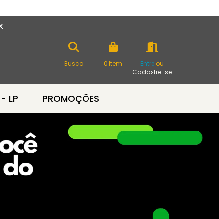
X
Busca
0
Item
Entre
ou
Cadastre-se
 - LP
PROMOÇÕES