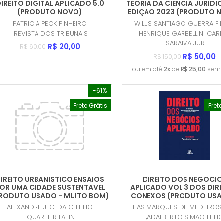
IREITO DIGITAL APLICADO 5.0
TEORIA DA CIENCIA JURIDIC
(PRODUTO NOVO)
EDIÇAO 2023 (PRODUTO 
PATRICIA PECK PINHEIRO
WILLIS SANTIAGO GUERRA FI
REVISTA DOS TRIBUNAIS
HENRIQUE GARBELLINI CAR
SARAIVA JUR
R$ 20,00
R$ 60,00
R$ 50,00
R$ 150,00
ou em até
2x
de
R$ 25,00
sem 
-61%
Frete Grátis
Fret
IREITO URBANISTICO ENSAIOS
DIREITO DOS NEGOCI
OR UMA CIDADE SUSTENTAVEL
APLICADO VOL 3 DOS DIR
RODUTO USADO - MUITO BOM)
CONEXOS (PRODUTO USA
MUITO BOM)
ALEXANDRE J. C. DA C. FILHO
ELIAS MARQUES DE MEDEIRO
QUARTIER LATIN
;ADALBERTO SIMAO FILH