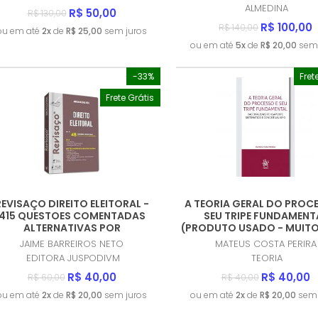
ALMEDINA
R$ 50,00
R$ 130,00
R$ 100,00
R$ 140,00
ou em até
2x
de
R$ 25,00
sem juros
ou em até
5x
de
R$ 20,00
sem 
-33%
Fret
Frete Grátis
REVISAÇO DIREITO ELEITORAL -
A TEORIA GERAL DO PROCE
415 QUESTOES COMENTADAS
SEU TRIPE FUNDAMENT
ALTERNATIVAS POR
(PRODUTO USADO - MUIT
TERNATIVAS (2024) (PRODUTO
JAIME BARREIROS NETO
MATEUS COSTA PERIRA
USADO - COMO NOVO)
EDITORA JUSPODIVM
TEORIA
R$ 40,00
R$ 40,00
R$ 60,00
R$ 40,00
ou em até
2x
de
R$ 20,00
sem juros
ou em até
2x
de
R$ 20,00
sem 