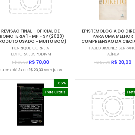
REVISAO FINAL - OFICIAL DE
EPISTEMOLOGIA DO DIRE
ROMOTERIA 1 - MP - SP (2023)
PARA UMA MELHOR
RODUTO USADO - MUITO BOM)
COMPREENSAO DA CIECI
DIREITO (PRODUTO USA
HENRIQUE CORREIA
PABLO JIMENEZ SERRAN
MUITO BOM)
EDITORA JUSPODIVM
ALÍNEA
R$ 70,00
R$ 20,00
R$ 80,00
R$ 25,00
ou em até
3x
de
R$ 23,33
sem juros
-66%
Frete Grátis
Fret