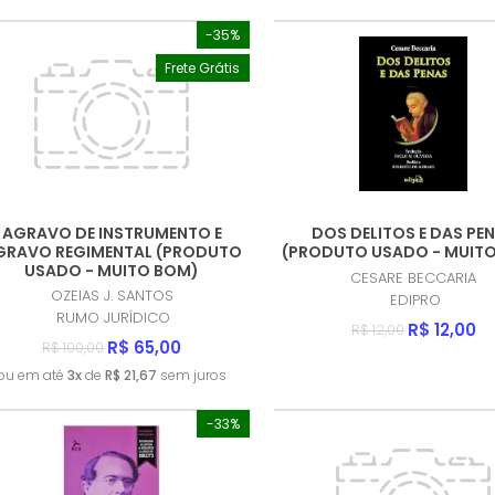
-35%
Frete Grátis
AGRAVO DE INSTRUMENTO E
DOS DELITOS E DAS PE
GRAVO REGIMENTAL (PRODUTO
(PRODUTO USADO - MUIT
USADO - MUITO BOM)
CESARE BECCARIA
OZEIAS J. SANTOS
EDIPRO
RUMO JURÍDICO
R$ 12,00
R$ 12,00
R$ 65,00
R$ 100,00
ou em até
3x
de
R$ 21,67
sem juros
-33%