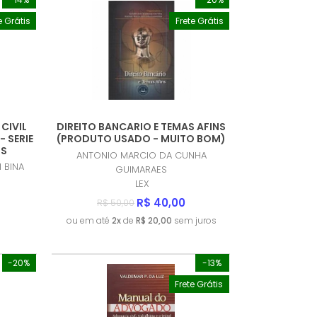
e Grátis
Frete Grátis
MENOR PREÇO
MAIOR PREÇO
A - Z
CIVIL
DIREITO BANCARIO E TEMAS AFINS
 SERIE
(PRODUTO USADO - MUITO BOM)
OS
ANTONIO MARCIO DA CUNHA
O BOM)
 BINA
GUIMARAES
LEX
R$ 40,00
R$ 50,00
ou em até
2x
de
R$ 20,00
sem juros
-20%
-13%
Frete Grátis