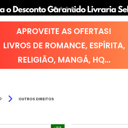
APROVEITE AS OFERTAS!
LIVROS DE
ROMANCE
,
ESPÍRITA
,
RELIGIÃO
,
MANGÁ
,
HQ
...
O
OUTROS DIREITOS
-15%