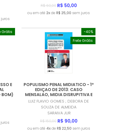
R$ 50,00
R$ 60,00
ou em até
2x
de
R$ 25,00
sem juros
juros
e Grátis
-40%
Frete Grátis
SSO E
POPULISMO PENAL MIDIATICO - 1º
AL
EDIÇAO DE 2013: CASO
O BOM)
MENSALAO, MIDIA DISRUPITIVA E
DIREITO PENAL CRITICO
LUIZ FLAVIO GOMES ; DEBORA DE
(PRODUTO USADO - MUITO BOM)
SOUZA DE ALMEIDA
SARAIVA JUR
R$ 90,00
R$ 150,00
juros
ou em até
4x
de
R$ 22,50
sem juros