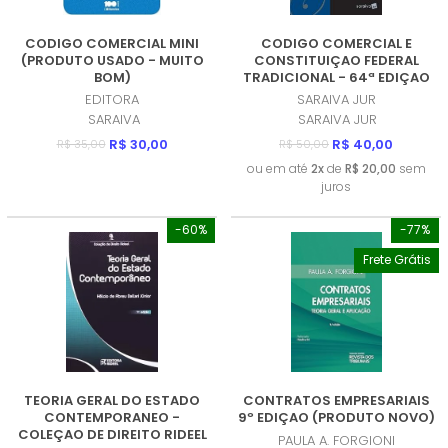
CODIGO COMERCIAL MINI
CODIGO COMERCIAL E
(PRODUTO USADO - MUITO
CONSTITUIÇAO FEDERAL
BOM)
TRADICIONAL - 64ª EDIÇAO
DE 2019: LEGISLAÇAO
EDITORA
SARAIVA JUR
EMPRESARIAL (PRODUTO
SARAIVA
SARAIVA JUR
NOVO)
R$ 30,00
R$ 40,00
R$ 35,00
R$ 50,00
ou em até
2x
de
R$ 20,00
sem
juros
-60%
-77%
Frete Grátis
TEORIA GERAL DO ESTADO
CONTRATOS EMPRESARIAIS
CONTEMPORANEO -
9º EDIÇAO (PRODUTO NOVO)
COLEÇAO DE DIREITO RIDEEL
PAULA A. FORGIONI