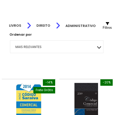
LIVROS
DIREITO
ADMINISTRATIVO
Filtros
Ordenar por
MAIS RELEVANTES
MAIS VENDIDOS
MENOR PREÇO
-14%
-20%
MAIOR PREÇO
Frete Grátis
A - Z