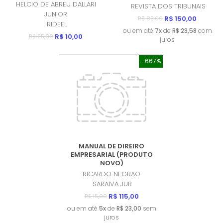
(PRODUTO USADO - MUITO
HELCIO DE ABREU DALLARI
REVISTA DOS TRIBUNAIS
BOM)
JUNIOR
R$ 150,00
R$ 85,00
RIDEEL
ou em até
7x
de
R$ 23,58
com
R$ 10,00
R$ 25,00
juros
-667%
MANUAL DE DIREIRO
EMPRESARIAL (PRODUTO
NOVO)
RICARDO NEGRAO
SARAIVA JUR
R$ 115,00
R$ 15,00
ou em até
5x
de
R$ 23,00
sem
juros