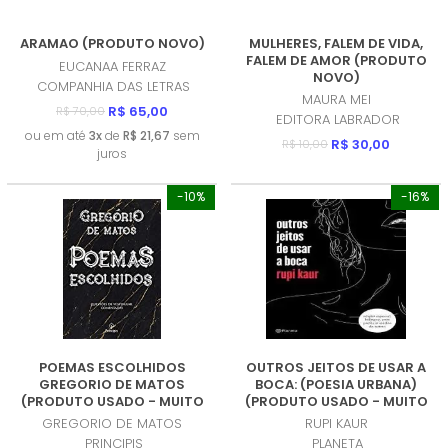
ARAMAO (PRODUTO NOVO)
MULHERES, FALEM DE VIDA,
FALEM DE AMOR (PRODUTO
EUCANAA FERRAZ
NOVO)
COMPANHIA DAS LETRAS
MAURA MEI
R$ 65,00
R$ 70,00
EDITORA LABRADOR
ou em até
3x
de
R$ 21,67
sem
R$ 30,00
R$ 10,00
juros
-10%
-16%
POEMAS ESCOLHIDOS
OUTROS JEITOS DE USAR A
GREGORIO DE MATOS
BOCA: (POESIA URBANA)
(PRODUTO USADO - MUITO
(PRODUTO USADO - MUITO
BOM)
BOM)
GREGORIO DE MATOS
RUPI KAUR
PRINCIPIS
PLANETA