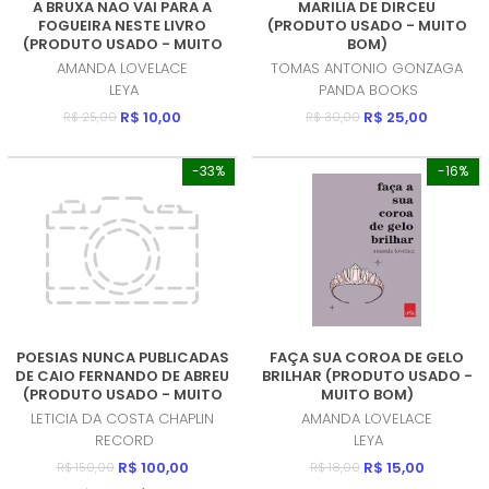
A BRUXA NAO VAI PARA A
MARILIA DE DIRCEU
FOGUEIRA NESTE LIVRO
(PRODUTO USADO - MUITO
(PRODUTO USADO - MUITO
BOM)
BOM)
AMANDA LOVELACE
TOMAS ANTONIO GONZAGA
LEYA
PANDA BOOKS
R$ 10,00
R$ 25,00
R$ 25,00
R$ 30,00
-33%
-16%
POESIAS NUNCA PUBLICADAS
FAÇA SUA COROA DE GELO
DE CAIO FERNANDO DE ABREU
BRILHAR (PRODUTO USADO -
(PRODUTO USADO - MUITO
MUITO BOM)
BOM)
LETICIA DA COSTA CHAPLIN
AMANDA LOVELACE
RECORD
LEYA
R$ 100,00
R$ 15,00
R$ 150,00
R$ 18,00