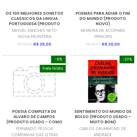
OS 100 MELHORES SONETOS
POEMAS PARA ADIAR O FIM
CLASSICOS DA LINGUA
DO MUNDO (PRODUTO
PORTUGUESA (PRODUTO
NOVO)
USADO - COMO NOVO)
MIGUEL SANCHES NETO
MOREIRA DE ACOPIARA
NOVA FRONTEIRA
PRINCIPIS
R$ 25,00
R$ 20,00
R$ 35,00
R$ 25,00
-8%
-20%
Frete Grátis
POESIA COMPLETA DE
SENTIMENTO DO MUNDO DE
ALVARO DE CAMPOS
BOLSO (PRODUTO USADO -
(PRODUTO USADO - COMO
MUITO BOM)
NOVO)
FERNANDO PESSOA
CARLOS DRUMMOND DE
COMPANHIA DAS LETRAS
ANDRADE