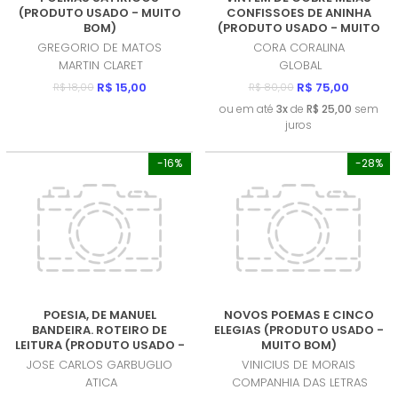
(PRODUTO USADO - MUITO
CONFISSOES DE ANINHA
BOM)
(PRODUTO USADO - MUITO
BOM)
GREGORIO DE MATOS
CORA CORALINA
MARTIN CLARET
GLOBAL
R$ 15,00
R$ 75,00
R$ 18,00
R$ 80,00
ou em até
3x
de
R$ 25,00
sem
juros
-16%
-28%
POESIA, DE MANUEL
NOVOS POEMAS E CINCO
BANDEIRA. ROTEIRO DE
ELEGIAS (PRODUTO USADO -
LEITURA (PRODUTO USADO -
MUITO BOM)
MUITO BOM)
JOSE CARLOS GARBUGLIO
VINICIUS DE MORAIS
ATICA
COMPANHIA DAS LETRAS