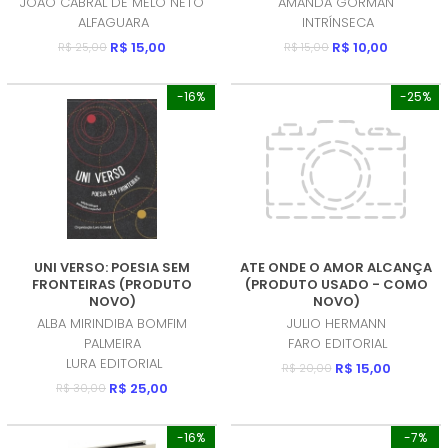
JOAO CABRAL DE MELO NETO
AMANDA GORMAN
ALFAGUARA
INTRÍNSECA
R$ 15,00
R$ 10,00
R$ 25,00
R$ 15,00
-16%
-25%
UNI VERSO: POESIA SEM
ATE ONDE O AMOR ALCANÇA
FRONTEIRAS (PRODUTO
(PRODUTO USADO - COMO
NOVO)
NOVO)
ALBA MIRINDIBA BOMFIM
JULIO HERMANN
PALMEIRA
FARO EDITORIAL
LURA EDITORIAL
R$ 15,00
R$ 20,00
R$ 25,00
R$ 30,00
-16%
-7%