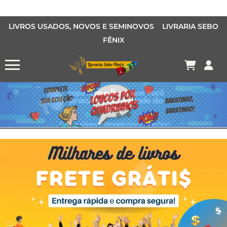
LIVROS USADOS, NOVOS E SEMINOVOS LIVRARIA SEBO
FÊNIX
OFERTA MANGÁS
MANGÁS BARATOS
AQUI TEM O LIVRO QUE VOCÊ PROCURA PELA METADE DO PREÇO
Conheça o Desconto Garantido de livros Sebo Fênix!
OFERTA HISTORIAS EM QUADRINHOS