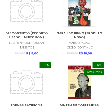
DESCONSERTO (PRODUTO
SARAU DO BINHO (PRODUTO
USADO - MUITO BOM)
NOVO)
LUIZ HENRIQUE POSSAN
MARCO PEZAO
TALENTOS
CICLO CONTINUO
R$ 8,00
R$ 10,00
R$ 10,00
R$ 10,00
-16%
-6%
Frete Grátis
POEMAS SATIRICOS
VINTEM DE COBRE MEIAS