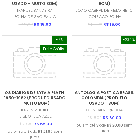
USADO - MUITO BOM)
BOM)
MANUEL BANDEIRA
JOAO CABRAL DE MELO NETO
FOLHA DE SAO PAULO
COLEÇAO FOLHA
R$ 15,00
R$ 15,00
R$ 18,00
R$ 18,00
-7%
-234%
Frete Grátis
OS DIARIOS DE SYLVIA PLATH:
ANTOLOGIA POETICA BRASIL
1950-1962 (PRODUTO USADO
COLOMBIA (PRODUTO
- MUITO BOM)
USADO - BOM)
KAREN V. KUKIL
GONCALVES;ROCA
BIBLIOTECA AZUL
R$ 60,00
R$ 18,00
R$ 65,00
R$ 70,00
ou em até
3x
de
R$ 20,00
sem
juros
ou em até
3x
de
R$ 21,67
sem
juros