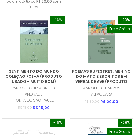
ou em até
5x
de
R$ 20,00
sem
juros
-16%
-33%
Frete Grátis
SENTIMENTO DO MUNDO
POEMAS RUPESTRES, MENINO
COLEÇAO FOLHA (PRODUTO
DO MATO E ESCRITOS EM
USADO - MUITO BOM)
VERBAL DE AVE (PRODUTO
USADO - BOM)
CARLOS DRUMMOND DE
MANOEL DE BARROS
ANDRADE
ALFAGUARA
FOLHA DE SAO PAULO
R$ 20,00
R$ 30,00
R$ 15,00
R$ 18,00
-16%
-28%
Frete Grátis