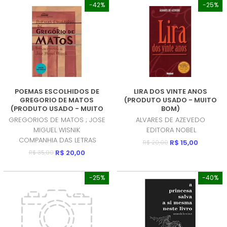
-42%
-25%
POEMAS ESCOLHIDOS DE
LIRA DOS VINTE ANOS
GREGORIO DE MATOS
(PRODUTO USADO - MUITO
(PRODUTO USADO - MUITO
BOM)
BOM)
GREGORIOS DE MATOS ; JOSE
ALVARES DE AZEVEDO
MIGUEL WISNIK
EDITORA NOBEL
COMPANHIA DAS LETRAS
R$ 15,00
R$ 20,00
R$ 20,00
R$ 35,00
-25%
-40%