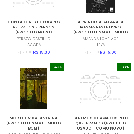
CONTADORES POPULARES
A PRINCESA SALVA A SI
RETRATOS E VERSOS
MESMA NESTE LIVRO
(PRODUTO NOVO)
(PRODUTO USADO - MUITO
BOM)
PERAZO CASTILHO
AMANDA LOVELACE
AGORA
LEYA
R$ 15,00
R$ 15,00
R$ 20,00
R$ 25,00
-40%
-33%
MORTE E VIDA SEVERINA
SEREMOS CHAMADOS PELO
(PRODUTO USADO - MUITO
QUE LEVAMOS (PRODUTO
BOM)
USADO - COMO NOVO)