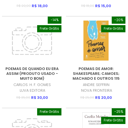
R$ 18,00
R$ 15,00
R$ 20,00
R$ 18,00
-14%
-20%
Frete Grátis
Frete Grátis
POEMAS DE QUANDO EU ERA
POEMAS DE AMOR:
ASSIM (PRODUTO USADO -
SHAKESPEARE; CAMOES;
MUITO BOM)
MACHADO E OUTROS 115
POETAS DE ONTEM E DE HOJE
CARLOS. H. F. GOMES
ANDRE SEFFRIN
(PRODUTO USADO - MUITO
LUVA EDITORA
NOVA FRONTEIRA
BOM)
R$ 30,00
R$ 20,00
R$ 35,00
R$ 25,00
Frete Grátis
-25%
Frete Grátis