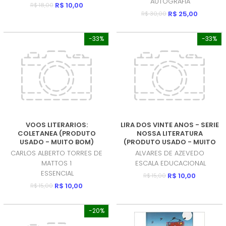
AUTOGRAFIA
R$ 10,00
R$ 18,00
R$ 25,00
R$ 30,00
-33%
-33%
VOOS LITERARIOS:
LIRA DOS VINTE ANOS - SERIE
COLETANEA (PRODUTO
NOSSA LITERATURA
USADO - MUITO BOM)
(PRODUTO USADO - MUITO
BOM)
CARLOS ALBERTO TORRES DE
ALVARES DE AZEVEDO
MATTOS 1
ESCALA EDUCACIONAL
ESSENCIAL
R$ 10,00
R$ 15,00
R$ 10,00
R$ 15,00
-20%