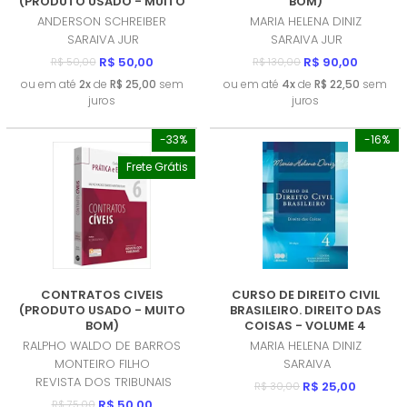
(PRODUTO USADO - MUITO
BOM)
BOM)
ANDERSON SCHREIBER
MARIA HELENA DINIZ
SARAIVA JUR
SARAIVA JUR
R$ 50,00
R$ 90,00
R$ 50,00
R$ 130,00
ou em até
2x
de
R$ 25,00
sem
ou em até
4x
de
R$ 22,50
sem
juros
juros
-33%
-16%
Frete Grátis
CONTRATOS CIVEIS
CURSO DE DIREITO CIVIL
(PRODUTO USADO - MUITO
BRASILEIRO. DIREITO DAS
BOM)
COISAS - VOLUME 4
(PRODUTO USADO - MUITO
RALPHO WALDO DE BARROS
MARIA HELENA DINIZ
BOM)
MONTEIRO FILHO
SARAIVA
REVISTA DOS TRIBUNAIS
R$ 25,00
R$ 30,00
R$ 50,00
R$ 75,00