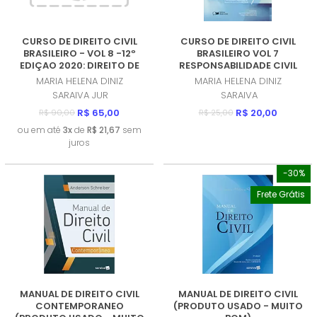
CURSO DE DIREITO CIVIL
CURSO DE DIREITO CIVIL
BRASILEIRO - VOL 8 -12º
BRASILEIRO VOL 7
EDIÇAO 2020: DIREITO DE
RESPONSABILIDADE CIVIL
EMPRESA (PRODUTO USADO
(PRODUTO USADO - MUITO
MARIA HELENA DINIZ
MARIA HELENA DINIZ
- MUITO BOM)
BOM)
SARAIVA JUR
SARAIVA
R$ 65,00
R$ 20,00
R$ 90,00
R$ 25,00
ou em até
3x
de
R$ 21,67
sem
juros
-30%
Frete Grátis
MANUAL DE DIREITO CIVIL
MANUAL DE DIREITO CIVIL
CONTEMPORANEO
(PRODUTO USADO - MUITO