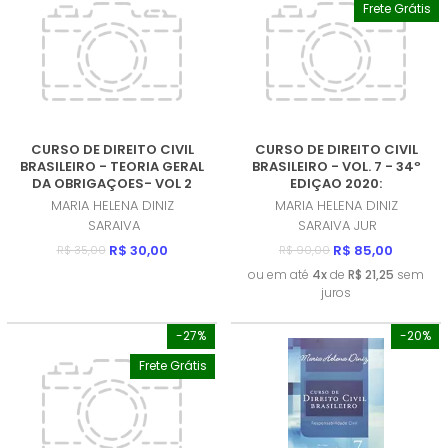
Frete Grátis
CURSO DE DIREITO CIVIL
CURSO DE DIREITO CIVIL
BRASILEIRO - TEORIA GERAL
BRASILEIRO - VOL. 7 - 34º
DA OBRIGAÇOES- VOL 2
EDIÇAO 2020:
(PRODUTO USADO - MUITO
RESPONSABILIDADE CIVIL
MARIA HELENA DINIZ
MARIA HELENA DINIZ
BOM)
(PRODUTO USADO - MUITO
SARAIVA
SARAIVA JUR
BOM)
R$ 30,00
R$ 85,00
R$ 35,00
R$ 90,00
ou em até
4x
de
R$ 21,25
sem
juros
-27%
-20%
Frete Grátis