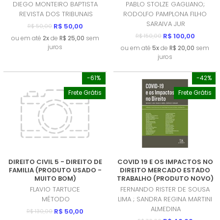
MUITO BOM)
DIEGO MONTEIRO BAPTISTA
PABLO STOLZE GAGLIANO;
REVISTA DOS TRIBUNAIS
RODOLFO PAMPLONA FILHO
SARAIVA JUR
R$ 50,00
R$ 50,00
R$ 100,00
R$ 150,00
ou em até
2x
de
R$ 25,00
sem
juros
ou em até
5x
de
R$ 20,00
sem
juros
-61%
-42%
Frete Grátis
Frete Grátis
DIREITO CIVIL 5 - DIREITO DE
COVID 19 E OS IMPACTOS NO
FAMILIA (PRODUTO USADO -
DIREITO MERCADO ESTADO
MUITO BOM)
TRABALHO (PRODUTO NOVO)
FLAVIO TARTUCE
FERNANDO RISTER DE SOUSA
MÉTODO
LIMA ; SANDRA REGINA MARTINI
ALMEDINA
R$ 50,00
R$ 130,00