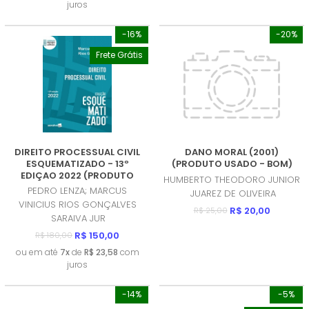
juros
-16%
-20%
Frete Grátis
DIREITO PROCESSUAL CIVIL
DANO MORAL (2001)
ESQUEMATIZADO - 13º
(PRODUTO USADO - BOM)
EDIÇAO 2022 (PRODUTO
HUMBERTO THEODORO JUNIOR
USADO - COMO NOVO)
PEDRO LENZA; MARCUS
JUAREZ DE OLIVEIRA
VINICIUS RIOS GONÇALVES
R$ 20,00
R$ 25,00
SARAIVA JUR
R$ 150,00
R$ 180,00
ou em até
7x
de
R$ 23,58
com
juros
-14%
-5%