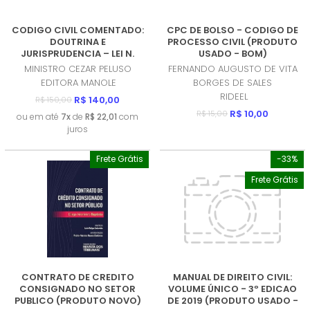
CODIGO CIVIL COMENTADO:
CPC DE BOLSO - CODIGO DE
DOUTRINA E
PROCESSO CIVIL (PRODUTO
JURISPRUDENCIA – LEI N.
USADO - BOM)
10.406, DE 10.01.2002
MINISTRO CEZAR PELUSO
FERNANDO AUGUSTO DE VITA
(PRODUTO NOVO)
EDITORA MANOLE
BORGES DE SALES
RIDEEL
R$ 140,00
R$ 150,00
R$ 10,00
R$ 15,00
ou em até
7x
de
R$ 22,01
com
juros
Frete Grátis
-33%
Frete Grátis
CONTRATO DE CREDITO
MANUAL DE DIREITO CIVIL:
CONSIGNADO NO SETOR
VOLUME ÚNICO - 3º EDICAO
PUBLICO (PRODUTO NOVO)
DE 2019 (PRODUTO USADO -