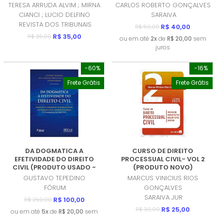
BOM)
TERESA ARRUDA ALVIM ; MIRNA
CARLOS ROBERTO GONÇALVES
CIANCI ; LUCIO DELFINO
SARAIVA
REVISTA DOS TRIBUNAIS
R$ 40,00
R$ 50,00
R$ 35,00
R$ 35,00
ou em até
2x
de
R$ 20,00
sem
juros
-60%
-16%
Frete Grátis
Frete Grátis
DA DOGMATICA A
CURSO DE DIREITO
EFETIVIDADE DO DIREITO
PROCESSUAL CIVIL- VOL 2
CIVIL (PRODUTO USADO -
(PRODUTO NOVO)
MUITO BOM)
GUSTAVO TEPEDINO
MARCUS VINICIUS RIOS
FÓRUM
GONÇALVES
SARAIVA JUR
R$ 100,00
R$ 250,00
R$ 25,00
R$ 30,00
ou em até
5x
de
R$ 20,00
sem