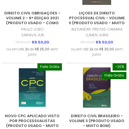
DIREITO CIVIL OBRIGAÇOES -
LIÇOES DE DIREITO
VOLUME 2 - 9° EDIÇAO 2021
PTOCESSUAL CIVIL - VOLUME
(PRODUTO USADO - COMO
II (PRODUTO USADO - MUITO
NOVO)
BOM)
PAULO LOBO
ALEXANDRE FREITAS CAMARA
SARAIVA JUR
LUMEN JURIS
R$ 50,00
R$ 50,00
R$ 100,00
R$ 90,00
ou em até
2x
de
R$ 25,00
sem
ou em até
2x
de
R$ 25,00
sem
juros
juros
Frete Grátis
-20%
Frete Grátis
NOVO CPC APLICADO VISTO
DIREITO CIVIL BRASILEIRO -
POR PROCESSUALISTAS
VOLUME 3 (PRODUTO USADO
(PRODUTO USADO - MUITO
- MUITO BOM)