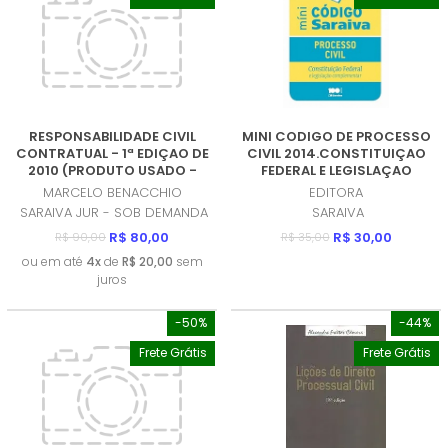
RESPONSABILIDADE CIVIL
MINI CODIGO DE PROCESSO
CONTRATUAL - 1ª EDIÇAO DE
CIVIL 2014.CONSTITUIÇAO
2010 (PRODUTO USADO -
FEDERAL E LEGISLAÇAO
MUITO BOM)
COMPLEMENTAR (PRODUTO
MARCELO BENACCHIO
EDITORA
USADO - MUITO BOM)
SARAIVA JUR - SOB DEMANDA
SARAIVA
R$ 80,00
R$ 30,00
R$ 90,00
R$ 35,00
ou em até
4x
de
R$ 20,00
sem
juros
-50%
-44%
Frete Grátis
Frete Grátis