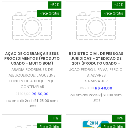
-52%
-42%
Frete Grátis
Frete Grátis
AÇAO DE COBRANÇA E SEUS
REGISTRO CIVIL DE PESSOAS
PROCEDIMENTOS (PRODUTO
JURIDICAS - 2ª EDICAO DE
USADO - MUITO BOM)
2017 (PRODUTO USADO -
MUITO BOM)
ABADIA RODRIGUES DE
JOAO PEDRO L. PAIVA; PERCIO
ALBUQUERQUE; JAQUELINE
B. ALVARES
BLONDIN DE ALBUQUERQUE
SARAIVA JUR
CONTEMPLAR
R$ 40,00
R$ 70,00
R$ 50,00
R$ 105,00
ou em até
2x
de
R$ 20,00
sem
juros
ou em até
2x
de
R$ 25,00
sem
juros
-11%
-14%
Frete Grátis
Frete Grátis