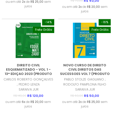
R$ 40,00
R$ 70,00
ou em até
2x
de
R$ 25,00
sem
juros
ou em até
2x
de
R$ 20,00
sem
juros
-14%
-16%
Frete Grátis
Frete Grátis
DIREITO CIVIL
NOVO CURSO DE DIREITO
ESQUEMATIZADO - VOL. 1 -
CIVIL DIREITOS DAS
13° EDIÇAO 2023 (PRODUTO
SUCESSOES VOL 7 (PRODUTO
USADO - COMO NOVO)
USADO - MUITO BOM)
CARLOS ROBERTO GONÇALVES
PABLO STOLZE GAGLIANO ;
; PEDRO LENZA
RODOLFO PAMPLONA FILHO
SARAIVA JUR
SARAIVA JUR
R$ 120,00
R$ 50,00
R$ 140,00
R$ 60,00
ou em até
6x
de
R$ 20,00
sem
ou em até
2x
de
R$ 25,00
sem
juros
juros