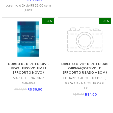
ou em até
2x
de
R$ 25,00
sem
juros
-14%
-93%
CURSO DE DIREITO CIVIL
DIREITO CIVIL- DIREITO DAS
BRASILEIRO VOLUME 1
OBRIGAÇOES VOL 11
(PRODUTO NOVO)
(PRODUTO USADO - BOM)
MARIA HELENA DINIZ
EDUARDO AUGUSTO PIRES;
SARAIVA
DORA CARINA OSTRONOFF
LEX
R$ 30,00
R$ 35,00
R$ 1,00
R$ 15,00