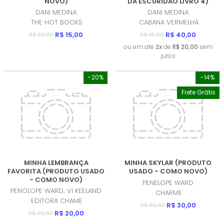
NOVO)
DA ESCURIDAO LIVRO 4)
(PRODUTO USADO - COMO
DANI MEDINA
DANI MEDINA
NOVO)
THE HOT BOOKS
CABANA VERMELHA
R$ 15,00
R$ 40,00
R$ 25,00
R$ 45,00
ou em até
2x
de
R$ 20,00
sem
juros
-20%
-14%
Frete Grátis
MINHA LEMBRANÇA
MINHA SKYLAR (PRODUTO
FAVORITA (PRODUTO USADO
USADO - COMO NOVO)
- COMO NOVO)
PENELOPE WARD
PENOLOPE WARD; VI KEELAND
CHARME
EDITORA CHAME
R$ 30,00
R$ 35,00
R$ 20,00
R$ 25,00