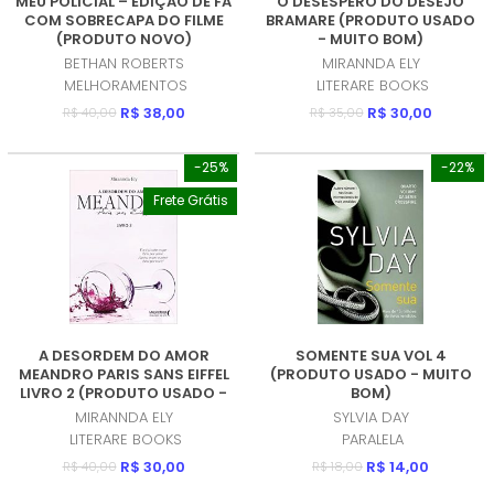
MEU POLICIAL – EDIÇAO DE FA
O DESESPERO DO DESEJO
COM SOBRECAPA DO FILME
BRAMARE (PRODUTO USADO
(PRODUTO NOVO)
- MUITO BOM)
BETHAN ROBERTS
MIRANNDA ELY
MELHORAMENTOS
LITERARE BOOKS
R$ 38,00
R$ 30,00
R$ 40,00
R$ 35,00
-25%
-22%
Frete Grátis
A DESORDEM DO AMOR
SOMENTE SUA VOL 4
MEANDRO PARIS SANS EIFFEL
(PRODUTO USADO - MUITO
LIVRO 2 (PRODUTO USADO -
BOM)
MUITO BOM)
MIRANNDA ELY
SYLVIA DAY
LITERARE BOOKS
PARALELA
R$ 30,00
R$ 14,00
R$ 40,00
R$ 18,00