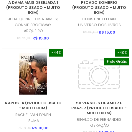
A DAMA MAIS DESEJADA 1
PECADO SOMBRIO
(PRODUTO USADO - MUITO
(PRODUTO USADO - MUITO
BOM)
BOM)
JULIA QUINN;ELOISA JAMES;
CHRISTINE FEEHAN
CONNIE BROCKWAY
UNIVERSO DOS LIVROS
ARQUEIRO
R$ 15,00
R$ 30,00
R$ 15,00
R$ 25,00
-44%
-40%
Frete Grátis
A APOSTA (PRODUTO USADO
50 VERSOES DE AMOR E
- MUITO BOM)
PRAZER (PRODUTO USADO -
MUITO BOM)
RACHEL VAN DYKEN
RINALDO DE FERNANDES
SUMA
GERAÇÃO
R$ 10,00
R$ 18,00