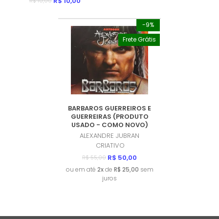
R$ 10,00
R$ 10,00
-9%
Frete Grátis
BARBAROS GUERREIROS E
GUERREIRAS (PRODUTO
USADO - COMO NOVO)
ALEXANDRE JUBRAN
CRIATIVO
R$ 50,00
R$ 55,00
ou em até
2x
de
R$ 25,00
sem
juros