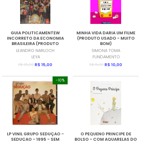
GUIA POLITICAMENTEW
MINHA VIDA DARIA UM FILME
INCORRETO DA ECONOMIA
(PRODUTO USADO - MUITO
BRASILEIRA (PRODUTO
BOM)
USADO - MUITO BOM)
LEANDRO NARLOCH
SIMONA TOMA
LEYA
FUNDAMENTO
R$ 15,00
R$ 10,00
R$ 25,00
R$ 15,00
-10%
LP VINIL GRUPO SEDUÇAO -
O PEQUENO PRINCIPE DE
SEDUÇAO - 1995 - SEM
BOLSO - COM AQUARELAS DO