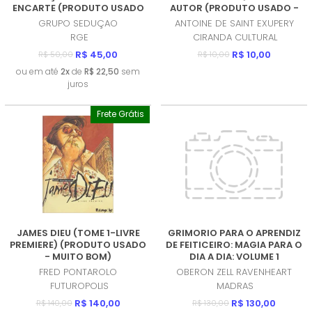
ENCARTE (PRODUTO USADO
AUTOR (PRODUTO USADO -
- MUITO BOM)
COMO NOVO)
GRUPO SEDUÇAO
ANTOINE DE SAINT EXUPERY
RGE
CIRANDA CULTURAL
R$ 45,00
R$ 10,00
R$ 50,00
R$ 10,00
ou em até
2x
de
R$ 22,50
sem
juros
Frete Grátis
JAMES DIEU (TOME 1-LIVRE
GRIMORIO PARA O APRENDIZ
PREMIERE) (PRODUTO USADO
DE FEITICEIRO: MAGIA PARA O
- MUITO BOM)
DIA A DIA: VOLUME 1
(PRODUTO NOVO)
FRED PONTAROLO
OBERON ZELL RAVENHEART
FUTUROPOLIS
MADRAS
R$ 140,00
R$ 130,00
R$ 140,00
R$ 130,00