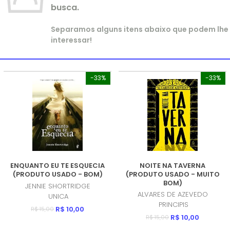
busca.
Separamos alguns itens abaixo que podem lhe
interessar!
-33%
-33%
ENQUANTO EU TE ESQUECIA
NOITE NA TAVERNA
(PRODUTO USADO - BOM)
(PRODUTO USADO - MUITO
BOM)
JENNIE SHORTRIDGE
ALVARES DE AZEVEDO
UNICA
PRINCIPIS
R$ 10,00
R$ 15,00
R$ 10,00
R$ 15,00