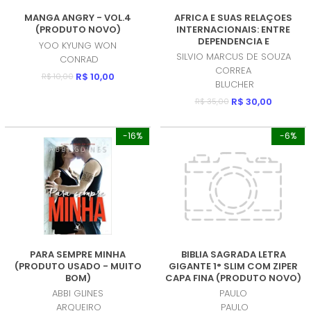
MANGA ANGRY - VOL.4
AFRICA E SUAS RELAÇOES
(PRODUTO NOVO)
INTERNACIONAIS: ENTRE
DEPENDENCIA E
YOO KYUNG WON
DESCONEXAO (PRODUTO
SILVIO MARCUS DE SOUZA
CONRAD
NOVO)
CORREA
R$ 10,00
R$ 10,00
BLUCHER
R$ 30,00
R$ 35,00
-16%
-6%
PARA SEMPRE MINHA
BIBLIA SAGRADA LETRA
(PRODUTO USADO - MUITO
GIGANTE 1° SLIM COM ZIPER
BOM)
CAPA FINA (PRODUTO NOVO)
ABBI GLINES
PAULO
ARQUEIRO
PAULO