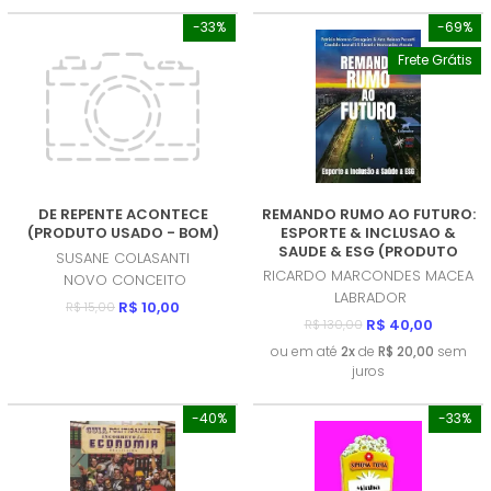
-33%
-69%
Frete Grátis
DE REPENTE ACONTECE
REMANDO RUMO AO FUTURO:
(PRODUTO USADO - BOM)
ESPORTE & INCLUSAO &
SAUDE & ESG (PRODUTO
SUSANE COLASANTI
NOVO)
RICARDO MARCONDES MACEA
NOVO CONCEITO
LABRADOR
R$ 10,00
R$ 15,00
R$ 40,00
R$ 130,00
ou em até
2x
de
R$ 20,00
sem
juros
-40%
-33%