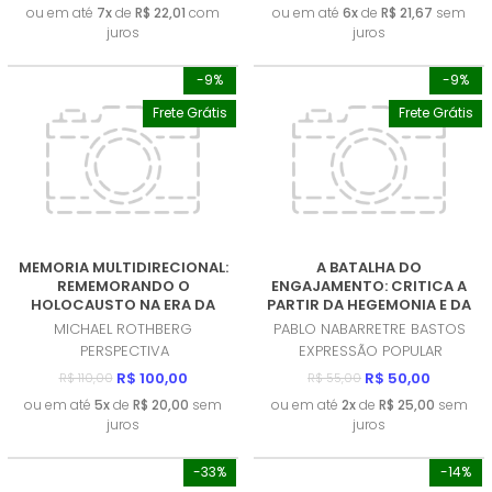
ou em até
7x
de
R$ 22,01
com
ou em até
6x
de
R$ 21,67
sem
juros
juros
-9%
-9%
Frete Grátis
Frete Grátis
MEMORIA MULTIDIRECIONAL:
A BATALHA DO
REMEMORANDO O
ENGAJAMENTO: CRITICA A
HOLOCAUSTO NA ERA DA
PARTIR DA HEGEMONIA E DA
DESCOLONIZAÇAO
ECONOMIA POLITICA DA
MICHAEL ROTHBERG
PABLO NABARRETRE BASTOS
(PRODUTO NOVO)
COMUNICAÇAO (EPC)
PERSPECTIVA
EXPRESSÃO POPULAR
(PRODUTO NOVO)
R$ 100,00
R$ 50,00
R$ 110,00
R$ 55,00
ou em até
5x
de
R$ 20,00
sem
ou em até
2x
de
R$ 25,00
sem
juros
juros
-33%
-14%