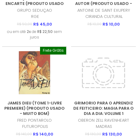
ENCARTE (PRODUTO USADO
AUTOR (PRODUTO USADO -
- MUITO BOM)
COMO NOVO)
GRUPO SEDUÇAO
ANTOINE DE SAINT EXUPERY
RGE
CIRANDA CULTURAL
R$ 45,00
R$ 10,00
R$ 50,00
R$ 10,00
ou em até
2x
de
R$ 22,50
sem
juros
Frete Grátis
JAMES DIEU (TOME 1-LIVRE
GRIMORIO PARA O APRENDIZ
PREMIERE) (PRODUTO USADO
DE FEITICEIRO: MAGIA PARA O
- MUITO BOM)
DIA A DIA: VOLUME 1
(PRODUTO NOVO)
FRED PONTAROLO
OBERON ZELL RAVENHEART
FUTUROPOLIS
MADRAS
R$ 140,00
R$ 130,00
R$ 140,00
R$ 130,00