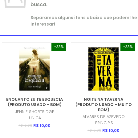
busca.
Separamos alguns itens abaixo que podem lhe
interessar!
-33%
-33%
ENQUANTO EU TE ESQUECIA
NOITE NA TAVERNA
(PRODUTO USADO - BOM)
(PRODUTO USADO - MUITO
BOM)
JENNIE SHORTRIDGE
ALVARES DE AZEVEDO
UNICA
PRINCIPIS
R$ 10,00
R$ 15,00
R$ 10,00
R$ 15,00