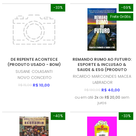
-33%
-69%
Frete Grátis
DE REPENTE ACONTECE
REMANDO RUMO AO FUTURO:
(PRODUTO USADO - BOM)
ESPORTE & INCLUSAO &
SAUDE & ESG (PRODUTO
SUSANE COLASANTI
NOVO)
RICARDO MARCONDES MACEA
NOVO CONCEITO
LABRADOR
R$ 10,00
R$ 15,00
R$ 40,00
R$ 130,00
ou em até
2x
de
R$ 20,00
sem
juros
-40%
-33%