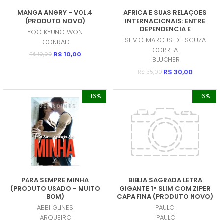
MANGA ANGRY - VOL.4
AFRICA E SUAS RELAÇOES
(PRODUTO NOVO)
INTERNACIONAIS: ENTRE
DEPENDENCIA E
YOO KYUNG WON
DESCONEXAO (PRODUTO
SILVIO MARCUS DE SOUZA
CONRAD
NOVO)
CORREA
R$ 10,00
R$ 10,00
BLUCHER
R$ 30,00
R$ 35,00
-16%
-6%
PARA SEMPRE MINHA
BIBLIA SAGRADA LETRA
(PRODUTO USADO - MUITO
GIGANTE 1° SLIM COM ZIPER
BOM)
CAPA FINA (PRODUTO NOVO)
ABBI GLINES
PAULO
ARQUEIRO
PAULO