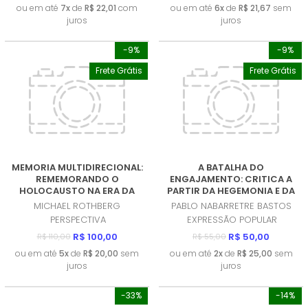
ou em até
7x
de
R$ 22,01
com
ou em até
6x
de
R$ 21,67
sem
juros
juros
-9%
-9%
Frete Grátis
Frete Grátis
MEMORIA MULTIDIRECIONAL:
A BATALHA DO
REMEMORANDO O
ENGAJAMENTO: CRITICA A
HOLOCAUSTO NA ERA DA
PARTIR DA HEGEMONIA E DA
DESCOLONIZAÇAO
ECONOMIA POLITICA DA
MICHAEL ROTHBERG
PABLO NABARRETRE BASTOS
(PRODUTO NOVO)
COMUNICAÇAO (EPC)
PERSPECTIVA
EXPRESSÃO POPULAR
(PRODUTO NOVO)
R$ 100,00
R$ 50,00
R$ 110,00
R$ 55,00
ou em até
5x
de
R$ 20,00
sem
ou em até
2x
de
R$ 25,00
sem
juros
juros
-33%
-14%