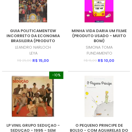
GUIA POLITICAMENTEW
MINHA VIDA DARIA UM FILME
INCORRETO DA ECONOMIA
(PRODUTO USADO - MUITO
BRASILEIRA (PRODUTO
BOM)
USADO - MUITO BOM)
LEANDRO NARLOCH
SIMONA TOMA
LEYA
FUNDAMENTO
R$ 15,00
R$ 10,00
R$ 25,00
R$ 15,00
-10%
LP VINIL GRUPO SEDUÇAO -
O PEQUENO PRINCIPE DE
SEDUÇAO - 1995 - SEM
BOLSO - COM AQUARELAS DO