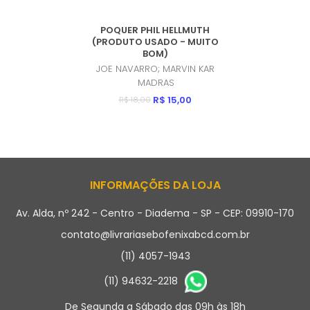
POQUER PHIL HELLMUTH
(PRODUTO USADO - MUITO
BOM)
JOE NAVARRO; MARVIN KAR
MADRAS
R$ 15,00
R$ 18,00
INFORMAÇÕES DA LOJA
Av. Alda, nº 242 - Centro - Diadema - SP - CEP: 09910-170
contato@livrariasebofenixabcd.com.br
(11) 4057-1943
(11) 94632-2218
De Segunda a Sábado das 09h às 18h