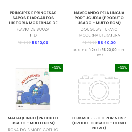
PRINCIPES E PRINCESAS
NAVEGANDO PELA LINGUA
SAPOS E LARGARTOS
PORTUGUESA (PRODUTO
HISTORIA MODERNAS DE
USADO - MUITO BOM)
TEPOS ANTIGOS (PRODUTO
FLAVIO DE SOUZA
DOUGULAS TUFANO
USADO - MUITO BOM)
FTD
MODERNA LITERATURA
R$ 10,00
R$ 40,00
R$ 15,00
R$ 40,00
ou em até
2x
de
R$ 20,00
sem
juros
-33%
-33%
MACAQUINHO (PRODUTO
O BRASIL E FEITO POR NOS?
USADO - MUITO BOM)
(PRODUTO USADO - COMO
NOVO)
RONALDO SIMOES COELHO