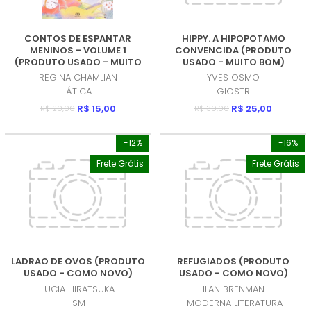
CONTOS DE ESPANTAR
HIPPY. A HIPOPOTAMO
MENINOS - VOLUME 1
CONVENCIDA (PRODUTO
(PRODUTO USADO - MUITO
USADO - MUITO BOM)
BOM)
REGINA CHAMLIAN
YVES OSMO
ÁTICA
GIOSTRI
R$ 15,00
R$ 25,00
R$ 20,00
R$ 30,00
-12%
-16%
Frete Grátis
Frete Grátis
LADRAO DE OVOS (PRODUTO
REFUGIADOS (PRODUTO
USADO - COMO NOVO)
USADO - COMO NOVO)
LUCIA HIRATSUKA
ILAN BRENMAN
SM
MODERNA LITERATURA