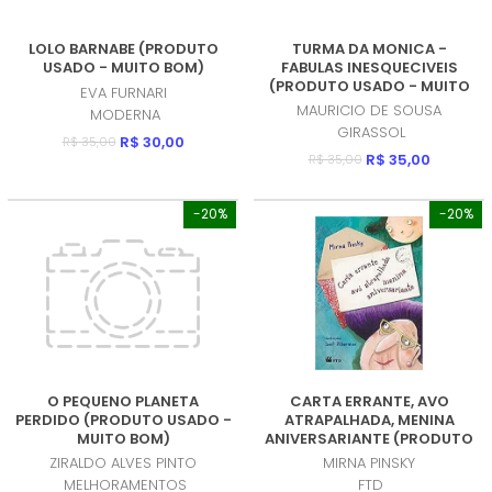
LOLO BARNABE (PRODUTO
TURMA DA MONICA -
USADO - MUITO BOM)
FABULAS INESQUECIVEIS
(PRODUTO USADO - MUITO
EVA FURNARI
BOM)
MAURICIO DE SOUSA
MODERNA
GIRASSOL
R$ 30,00
R$ 35,00
R$ 35,00
R$ 35,00
-20%
-20%
O PEQUENO PLANETA
CARTA ERRANTE, AVO
PERDIDO (PRODUTO USADO -
ATRAPALHADA, MENINA
MUITO BOM)
ANIVERSARIANTE (PRODUTO
USADO - MUITO BOM)
ZIRALDO ALVES PINTO
MIRNA PINSKY
MELHORAMENTOS
FTD