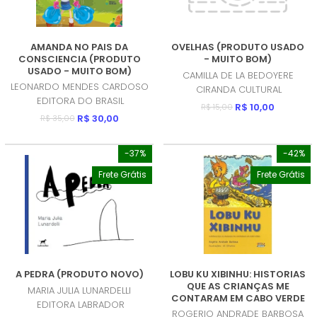
AMANDA NO PAIS DA
OVELHAS (PRODUTO USADO
CONSCIENCIA (PRODUTO
- MUITO BOM)
USADO - MUITO BOM)
CAMILLA DE LA BEDOYERE
LEONARDO MENDES CARDOSO
CIRANDA CULTURAL
EDITORA DO BRASIL
R$ 10,00
R$ 15,00
R$ 30,00
R$ 35,00
-37%
-42%
Frete Grátis
Frete Grátis
A PEDRA (PRODUTO NOVO)
LOBU KU XIBINHU: HISTORIAS
QUE AS CRIANÇAS ME
MARIA JULIA LUNARDELLI
CONTARAM EM CABO VERDE
EDITORA LABRADOR
(PRODUTO USADO - MUITO
ROGERIO ANDRADE BARBOSA