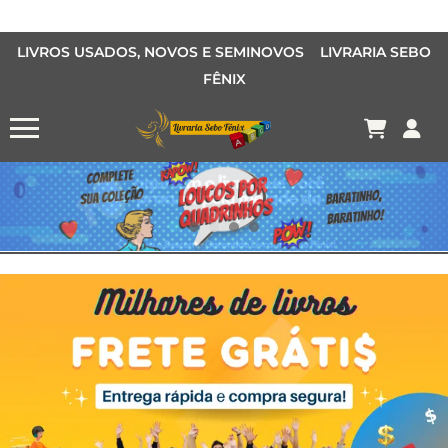
LIVROS USADOS, NOVOS E SEMINOVOS LIVRARIA SEBO
FÊNIX
OFERTA MANGÁS
MANGÁS BARATOS
AQUI TEM O LIVRO QUE VOCÊ PROCURA PELA METADE DO PREÇO
Conheça o Desconto Garantido de livros Sebo Fênix!
OFERTA HISTORIAS EM QUADRINHOS