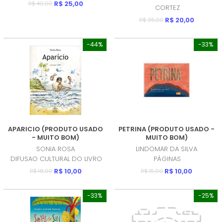
R$ 25,00
BOM)
R$ 40,00
CORTEZ
R$ 20,00
R$ 35,00
-44%
-33%
APARICIO (PRODUTO USADO
PETRINA (PRODUTO USADO -
- MUITO BOM)
MUITO BOM)
SONIA ROSA
LINDOMAR DA SILVA
DIFUSAO CULTURAL DO LIVRO
PÁGINAS
R$ 10,00
R$ 10,00
R$ 18,00
R$ 15,00
-33%
-25%