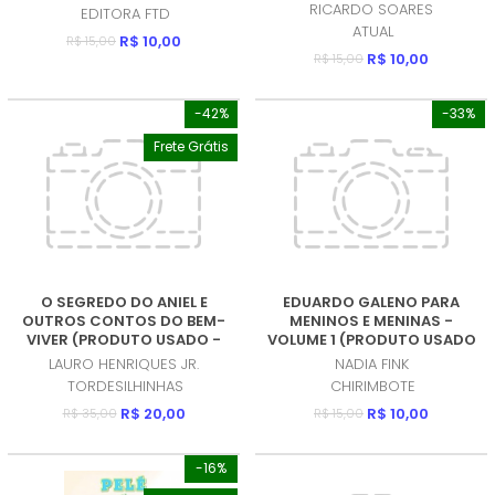
RICARDO SOARES
EDITORA FTD
ATUAL
R$ 10,00
R$ 15,00
R$ 10,00
R$ 15,00
-42%
-33%
Frete Grátis
O SEGREDO DO ANIEL E
EDUARDO GALENO PARA
OUTROS CONTOS DO BEM-
MENINOS E MENINAS -
VIVER (PRODUTO USADO -
VOLUME 1 (PRODUTO USADO
MUITO BOM)
- MUITO BOM)
LAURO HENRIQUES JR.
NADIA FINK
TORDESILHINHAS
CHIRIMBOTE
R$ 20,00
R$ 10,00
R$ 35,00
R$ 15,00
-16%