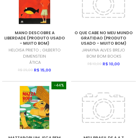
MANO DESCOBRE A
O QUE CABE NO MEU MUNDO
LIBERDADE (PRODUTO USADO
GRATIDAO (PRODUTO
- MUITO BOM)
USADO - MUITO BOM)
HELOISA PRIETO ; GILBERTO
JANAYNA ALVES BREJO
DIMENSTEIN
BOM BOM BOOKS
ÁTICA
R$ 10,00
R$ 10,00
R$ 15,00
R$ 25,00
-44%
MAZZAROPI UM JECA BEM
MEU BRASIL DE A A Z