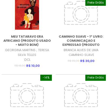
Frete Grátis
MEU TATARAVO ERA
CAMINHO SUAVE - 1º LIVRO:
AFRICANO (PRODUTO USADO
COMUNICAÇAO E
- MUITO BOM)
EXPRESSAO (PRODUTO
USADO - MUITO BOM)
GEORGINA MARTINS ; TERESA
BRANCA ALVES DE LIMA
SILVA TELLES
CAMINHO SUAVE
DCL
R$ 30,00
R$ 35,00
R$ 10,00
R$ 18,00
-14%
Frete Grátis