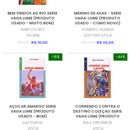
BEM VINDOS AO RIO SERIE
MENINO DE ASAS - SERIE
VAGA LUME (PRODUTO
VAGA-LUME (PRODUTO
USADO - MUITO BOM)
USADO - COMO NOVO)
MARCOS REY
HOMERO HOMEM
GLOBAL
EDITORA ÁTICA
R$ 10,00
R$ 30,00
R$ 15,00
R$ 35,00
-16%
-44%
AÇUCAR AMARGO SERIE
CORRENDO CONTRA O
VAGA LUME (PRODUTO
DESTINO COLEÇAO SERIE
USADO - BOM)
VAGA LUME (PRODUTO
USADO - MUITO BOM)
LUIZ PUNTEL
RAUL DREWNICK
ATICA
ATICA