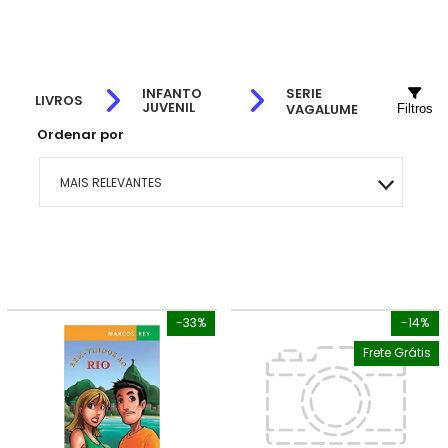
INFANTO
SERIE
LIVROS
JUVENIL
VAGALUME
Filtros
Ordenar por
MAIS RELEVANTES
MAIS VENDIDOS
MENOR PREÇO
-33%
-14%
MAIOR PREÇO
Frete Grátis
A - Z