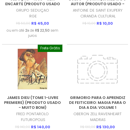
ENCARTE (PRODUTO USADO
AUTOR (PRODUTO USADO -
- MUITO BOM)
COMO NOVO)
GRUPO SEDUÇAO
ANTOINE DE SAINT EXUPERY
RGE
CIRANDA CULTURAL
R$ 45,00
R$ 10,00
R$ 50,00
R$ 10,00
ou em até
2x
de
R$ 22,50
sem
juros
Frete Grátis
JAMES DIEU (TOME 1-LIVRE
GRIMORIO PARA O APRENDIZ
PREMIERE) (PRODUTO USADO
DE FEITICEIRO: MAGIA PARA O
- MUITO BOM)
DIA A DIA: VOLUME 1
(PRODUTO NOVO)
FRED PONTAROLO
OBERON ZELL RAVENHEART
FUTUROPOLIS
MADRAS
R$ 140,00
R$ 130,00
R$ 140,00
R$ 130,00