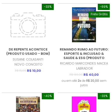
-33%
-69%
Frete Grátis
DE REPENTE ACONTECE
REMANDO RUMO AO FUTURO:
(PRODUTO USADO - BOM)
ESPORTE & INCLUSAO &
SAUDE & ESG (PRODUTO
SUSANE COLASANTI
NOVO)
RICARDO MARCONDES MACEA
NOVO CONCEITO
LABRADOR
R$ 10,00
R$ 15,00
R$ 40,00
R$ 130,00
ou em até
2x
de
R$ 20,00
sem
juros
-40%
-33%