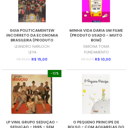
GUIA POLITICAMENTEW
MINHA VIDA DARIA UM FILME
INCORRETO DA ECONOMIA
(PRODUTO USADO - MUITO
BRASILEIRA (PRODUTO
BOM)
USADO - MUITO BOM)
LEANDRO NARLOCH
SIMONA TOMA
LEYA
FUNDAMENTO
R$ 15,00
R$ 10,00
R$ 25,00
R$ 15,00
-10%
LP VINIL GRUPO SEDUÇAO -
O PEQUENO PRINCIPE DE
SEDUÇAO - 1995 - SEM
BOLSO - COM AQUARELAS DO