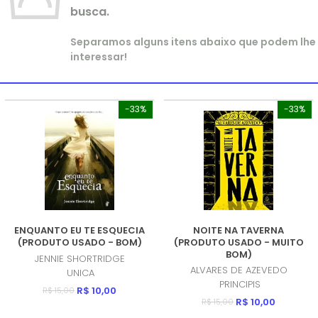
busca.
Separamos alguns itens abaixo que podem lhe
interessar!
-33%
-33%
ENQUANTO EU TE ESQUECIA
NOITE NA TAVERNA
(PRODUTO USADO - BOM)
(PRODUTO USADO - MUITO
BOM)
JENNIE SHORTRIDGE
ALVARES DE AZEVEDO
UNICA
PRINCIPIS
R$ 10,00
R$ 15,00
R$ 10,00
R$ 15,00