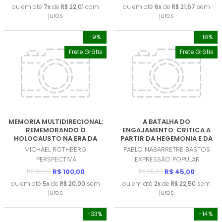
ou em até
7x
de
R$ 22,01
com
ou em até
6x
de
R$ 21,67
sem
juros
juros
-9%
-18%
Frete Grátis
Frete Grátis
MEMORIA MULTIDIRECIONAL:
A BATALHA DO
REMEMORANDO O
ENGAJAMENTO: CRITICA A
HOLOCAUSTO NA ERA DA
PARTIR DA HEGEMONIA E DA
DESCOLONIZAÇAO
ECONOMIA POLITICA DA
MICHAEL ROTHBERG
PABLO NABARRETRE BASTOS
(PRODUTO NOVO)
COMUNICAÇAO (EPC)
PERSPECTIVA
EXPRESSÃO POPULAR
(PRODUTO NOVO)
R$ 100,00
R$ 45,00
R$ 110,00
R$ 55,00
ou em até
5x
de
R$ 20,00
sem
ou em até
2x
de
R$ 22,50
sem
juros
juros
-33%
-14%