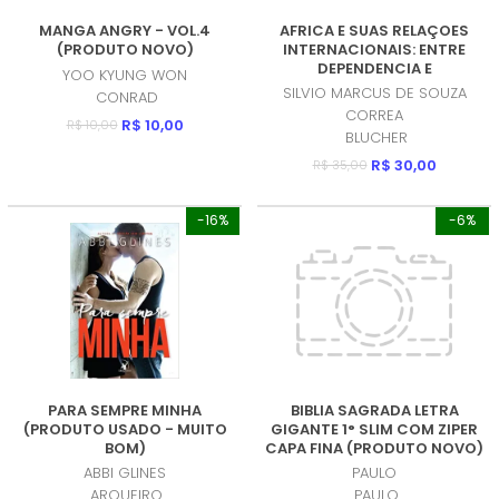
MANGA ANGRY - VOL.4
AFRICA E SUAS RELAÇOES
(PRODUTO NOVO)
INTERNACIONAIS: ENTRE
DEPENDENCIA E
YOO KYUNG WON
DESCONEXAO (PRODUTO
SILVIO MARCUS DE SOUZA
CONRAD
NOVO)
CORREA
R$ 10,00
R$ 10,00
BLUCHER
R$ 30,00
R$ 35,00
-16%
-6%
PARA SEMPRE MINHA
BIBLIA SAGRADA LETRA
(PRODUTO USADO - MUITO
GIGANTE 1° SLIM COM ZIPER
BOM)
CAPA FINA (PRODUTO NOVO)
ABBI GLINES
PAULO
ARQUEIRO
PAULO