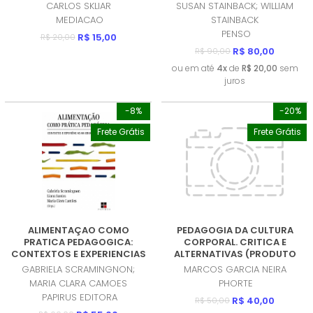
EDUCAÇAO ESPECIAL
CARLOS SKLIAR
SUSAN STAINBACK; WILLIAM
(PRODUTO USADO - BOM)
MEDIACAO
STAINBACK
PENSO
R$ 15,00
R$ 20,00
R$ 80,00
R$ 90,00
ou em até
4x
de
R$ 20,00
sem
juros
-8%
-20%
Frete Grátis
Frete Grátis
ALIMENTAÇAO COMO
PEDAGOGIA DA CULTURA
PRATICA PEDAGOGICA:
CORPORAL. CRITICA E
CONTEXTOS E EXPERIENCIAS
ALTERNATIVAS (PRODUTO
NA EDUCAÇAO INFANTIL
USADO - MUITO BOM)
GABRIELA SCRAMINGNON;
MARCOS GARCIA NEIRA
(PRODUTO NOVO)
MARIA CLARA CAMOES
PHORTE
PAPIRUS EDITORA
R$ 40,00
R$ 50,00