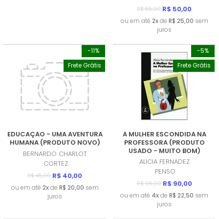
R$ 50,00
R$ 55,00
ou em até
2x
de
R$ 25,00
sem
juros
-11%
-5%
Frete Grátis
Frete Grátis
EDUCAÇAO - UMA AVENTURA
A MULHER ESCONDIDA NA
HUMANA (PRODUTO NOVO)
PROFESSORA (PRODUTO
USADO - MUITO BOM)
BERNARDO CHARLOT
ALICIA FERNADEZ
CORTEZ
PENSO
R$ 40,00
R$ 45,00
R$ 90,00
R$ 95,00
ou em até
2x
de
R$ 20,00
sem
ou em até
4x
de
R$ 22,50
sem
juros
juros