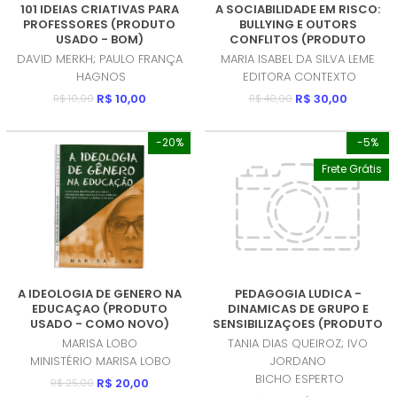
101 IDEIAS CRIATIVAS PARA
A SOCIABILIDADE EM RISCO:
PROFESSORES (PRODUTO
BULLYING E OUTORS
USADO - BOM)
CONFLITOS (PRODUTO
NOVO)
DAVID MERKH; PAULO FRANÇA
MARIA ISABEL DA SILVA LEME
HAGNOS
EDITORA CONTEXTO
R$ 10,00
R$ 30,00
R$ 10,00
R$ 40,00
-20%
-5%
Frete Grátis
A IDEOLOGIA DE GENERO NA
PEDAGOGIA LUDICA -
EDUCAÇAO (PRODUTO
DINAMICAS DE GRUPO E
USADO - COMO NOVO)
SENSIBILIZAÇOES (PRODUTO
USADO - MUITO BOM)
MARISA LOBO
TANIA DIAS QUEIROZ; IVO
MINISTÉRIO MARISA LOBO
JORDANO
BICHO ESPERTO
R$ 20,00
R$ 25,00