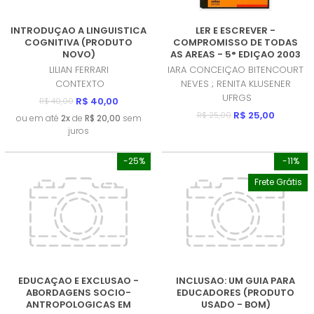
INTRODUÇAO A LINGUISTICA
LER E ESCREVER -
COGNITIVA (PRODUTO
COMPROMISSO DE TODAS
NOVO)
AS AREAS - 5° EDIÇAO 2003
(PRODUTO USADO - MUITO
LILIAN FERRARI
IARA CONCEIÇAO BITENCOURT
BOM)
CONTEXTO
NEVES ; RENITA KLUSENER
UFRGS
R$ 40,00
R$ 40,00
R$ 25,00
R$ 25,00
ou em até
2x
de
R$ 20,00
sem
juros
-25%
-11%
Frete Grátis
EDUCAÇAO E EXCLUSAO -
INCLUSAO: UM GUIA PARA
ABORDAGENS SOCIO-
EDUCADORES (PRODUTO
ANTROPOLOGICAS EM
USADO - BOM)