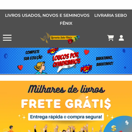
LIVROS USADOS, NOVOS E SEMINOVOS LIVRARIA SEBO
FÊNIX
OFERTA MANGÁS
MANGÁS BARATOS
AQUI TEM O LIVRO QUE VOCÊ PROCURA PELA METADE DO PREÇO
Conheça o Desconto Garantido de livros Sebo Fênix!
OFERTA HISTORIAS EM QUADRINHOS