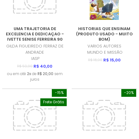
UMA TRAJETORIA DE
HISTORIAS QUE ENSINAM
EXCELENCIA E DEDICAÇAO -
(PRODUTO USADO - MUITO
IVETTE SENISE FERREIRA 90
BOM)
ANOS (PRODUTO NOVO)
GILDA FIGUEIREDO FERRAZ DE
VARIOS AUTORES
ANDRADE
MUNDO E MISSÃO
IASP
R$ 15,00
R$ 18,00
R$ 40,00
R$ 50,00
ou em até
2x
de
R$ 20,00
sem
juros
-15%
-20%
Frete Grátis