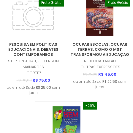
Frete Grátis
Frete Grátis
PESQUISA EM POLITICAS
OCUPAR ESCOLAS, OCUPAR
EDUCACIONAIS: DEBATES
TERRAS: COMO O MST
CONTEMPORANEOS
TRANSFORMOU A EDUCAÇAO
(PRODUTO NOVO)
BRASILEIRA (PRODUTO
STEPHEN J. BALL; JEFFERSON
REBECCA TARLAU
NOVO)
MAINARDES
OUTRAS EXPRESSOES
CORTEZ
R$ 45,00
R$ 75,00
R$ 75,00
R$ 80,00
ou em até
2x
de
R$ 22,50
sem
juros
ou em até
3x
de
R$ 25,00
sem
juros
-25%