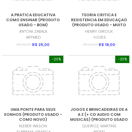
A PRATICA EDUCATIVA
TEORIA CRITICA E
COMO ENSINAR (PRODUTO
RESISTENCIA EM EDUCAÇAO
USADO - BOM)
(PRODUTO USADO - MUITO
BOM)
ANTONI ZABALA
HENRY GIROUX
ARTMED
VOZES
R$ 25,00
R$ 18,00
R$ 30,00
R$ 20,00
-20%
-20%
UMA PONTE PARA SEUS
JOGOS E BRINCADEIRAS DE A
SONHOS (PRODUTO USADO -
A Z (+ CD AUDIO COM
COMO NOVO)
MUSICAS) (PRODUTO USADO
- MUITO BOM)
KLEBER WILSON
QUEIROZ; MARTINS
SUPREMA GRAFICA
RIDEEL