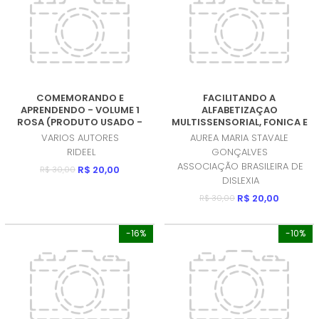
COMEMORANDO E
FACILITANDO A
APRENDENDO - VOLUME 1
ALFABETIZAÇAO
ROSA (PRODUTO USADO -
MULTISSENSORIAL, FONICA E
MUITO BOM)
ARTICULATORIA (PRODUTO
VARIOS AUTORES
AUREA MARIA STAVALE
USADO - MUITO BOM)
RIDEEL
GONÇALVES
ASSOCIAÇÃO BRASILEIRA DE
R$ 20,00
R$ 30,00
DISLEXIA
R$ 20,00
R$ 30,00
-16%
-10%