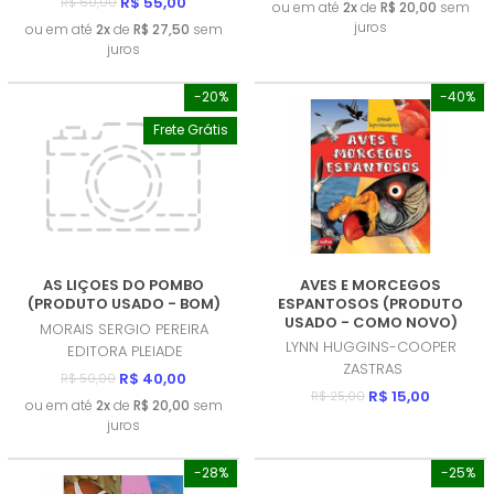
R$ 55,00
R$ 60,00
ou em até
2x
de
R$ 20,00
sem
juros
ou em até
2x
de
R$ 27,50
sem
juros
-20%
-40%
Frete Grátis
AS LIÇOES DO POMBO
AVES E MORCEGOS
(PRODUTO USADO - BOM)
ESPANTOSOS (PRODUTO
USADO - COMO NOVO)
MORAIS SERGIO PEREIRA
LYNN HUGGINS-COOPER
EDITORA PLEIADE
ZASTRAS
R$ 40,00
R$ 50,00
R$ 15,00
R$ 25,00
ou em até
2x
de
R$ 20,00
sem
juros
-28%
-25%