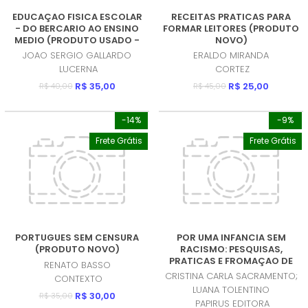
EDUCAÇAO FISICA ESCOLAR
RECEITAS PRATICAS PARA
- DO BERCARIO AO ENSINO
FORMAR LEITORES (PRODUTO
MEDIO (PRODUTO USADO -
NOVO)
BOM)
JOAO SERGIO GALLARDO
ERALDO MIRANDA
LUCERNA
CORTEZ
R$ 35,00
R$ 25,00
R$ 40,00
R$ 45,00
-14%
-9%
Frete Grátis
Frete Grátis
PORTUGUES SEM CENSURA
POR UMA INFANCIA SEM
(PRODUTO NOVO)
RACISMO: PESQUISAS,
PRATICAS E FROMAÇAO DE
RENATO BASSO
PROFESSORES (PRODUTO
CRISTINA CARLA SACRAMENTO;
CONTEXTO
NOVO)
LUANA TOLENTINO
R$ 30,00
R$ 35,00
PAPIRUS EDITORA