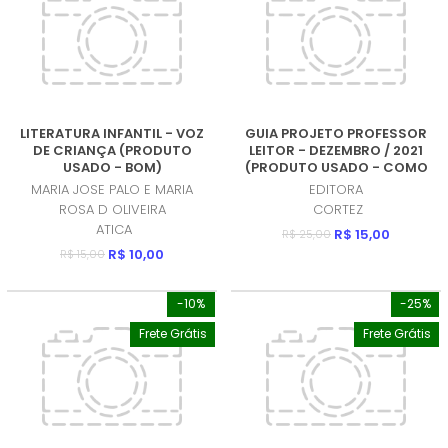
LITERATURA INFANTIL - VOZ
GUIA PROJETO PROFESSOR
DE CRIANÇA (PRODUTO
LEITOR - DEZEMBRO / 2021
USADO - BOM)
(PRODUTO USADO - COMO
NOVO)
MARIA JOSE PALO E MARIA
EDITORA
ROSA D OLIVEIRA
CORTEZ
ATICA
R$ 15,00
R$ 25,00
R$ 10,00
R$ 15,00
-10%
-25%
Frete Grátis
Frete Grátis