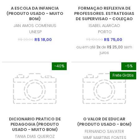
A ESCOLA DA INFANCIA
FORMAÇAO REFLEXIVA DE
(PRODUTO USADO - MUITO
PROFESSORES. ESTRATEGIAS
BOM)
DE SUPERVISAO - COLEÇAO
CIDINE (PRODUTO USADO -
JAN AMOS COMENIUS
ISABEL ALARCAO
BOM)
UNESP
PORTO
R$ 18,00
R$ 75,00
R$ 20,00
R$ 100,00
ou em até
3x
de
R$ 25,00
sem
juros
-40%
-5%
Frete Grátis
DICIONARIO PRATICO DE
O VALOR DE EDUCAR
PEDAGOGIA (PRODUTO
(PRODUTO USADO - BOM)
USADO - MUITO BOM)
FERNANDO SAVATER
TANIA DIAS QUEIROZ
WMF MARTINS FONTES