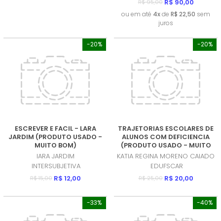
R$ 90,00
R$ 95,00
ou em até
4x
de
R$ 22,50
sem
juros
-20%
-20%
ESCREVER E FACIL - LARA
TRAJETORIAS ESCOLARES DE
JARDIM (PRODUTO USADO -
ALUNOS COM DEFICIENCIA
MUITO BOM)
(PRODUTO USADO - MUITO
BOM)
IARA JARDIM
KATIA REGINA MORENO CAIADO
INTERSUBJETIVA
EDUFSCAR
R$ 12,00
R$ 20,00
R$ 15,00
R$ 25,00
-33%
-40%