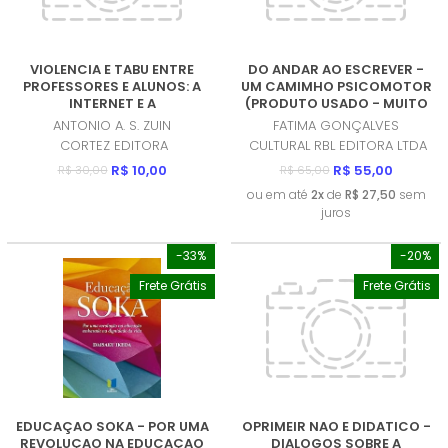
VIOLENCIA E TABU ENTRE
DO ANDAR AO ESCREVER -
PROFESSORES E ALUNOS: A
UM CAMIMHO PSICOMOTOR
INTERNET E A
(PRODUTO USADO - MUITO
RECONFIGURAÇAO DO ELO
BOM)
ANTONIO A. S. ZUIN
FATIMA GONÇALVES
PEDAGOGICO (PRODUTO
CORTEZ EDITORA
CULTURAL RBL EDITORA LTDA
NOVO)
R$ 10,00
R$ 55,00
R$ 30,00
R$ 65,00
ou em até
2x
de
R$ 27,50
sem
juros
-33%
-20%
Frete Grátis
Frete Grátis
EDUCAÇAO SOKA - POR UMA
OPRIMEIR NAO E DIDATICO -
REVOLUÇAO NA EDUCAÇAO
DIALOGOS SOBRE A