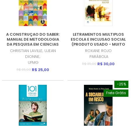
A CONSTRUÇAO DO SABER:
LETRAMENTOS MULTIPLOS
MANUAL DE METODOLOGIA
ESCOLA E INCLUSAO SOCIAL
DA PESQUISA EM CIENCIAS
(PRODUTO USADO - MUITO
HUMANAS (PRODUTO USADO
BOM)
CHRISTIAN LAVILLE; UJEAN
ROXANE ROJO
- ACEITAVEL)
DIONNE;
PARÁBOLA
UFMG
R$ 30,00
R$ 35,00
R$ 25,00
R$ 35,00
-25%
Frete Grátis