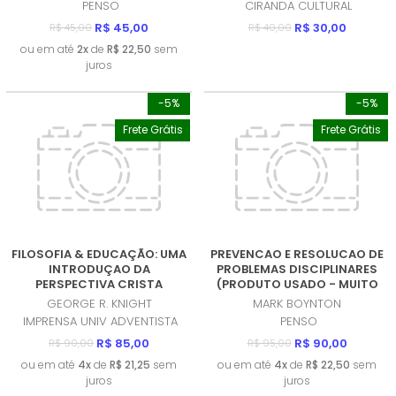
PENSO
CIRANDA CULTURAL
R$ 45,00
R$ 30,00
R$ 45,00
R$ 40,00
ou em até
2x
de
R$ 22,50
sem
juros
-5%
-5%
Frete Grátis
Frete Grátis
FILOSOFIA & EDUCAÇÃO: UMA
PREVENCAO E RESOLUCAO DE
INTRODUÇAO DA
PROBLEMAS DISCIPLINARES
PERSPECTIVA CRISTA
(PRODUTO USADO - MUITO
(PRODUTO USADO - COMO
BOM)
GEORGE R. KNIGHT
MARK BOYNTON
NOVO)
IMPRENSA UNIV ADVENTISTA
PENSO
R$ 85,00
R$ 90,00
R$ 90,00
R$ 95,00
ou em até
4x
de
R$ 21,25
sem
ou em até
4x
de
R$ 22,50
sem
juros
juros