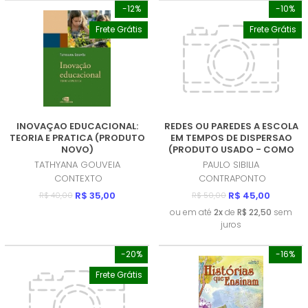
-12%
-10%
Frete Grátis
Frete Grátis
INOVAÇAO EDUCACIONAL:
REDES OU PAREDES A ESCOLA
TEORIA E PRATICA (PRODUTO
EM TEMPOS DE DISPERSAO
NOVO)
(PRODUTO USADO - COMO
NOVO)
TATHYANA GOUVEIA
PAULO SIBILIA
CONTEXTO
CONTRAPONTO
R$ 35,00
R$ 45,00
R$ 40,00
R$ 50,00
ou em até
2x
de
R$ 22,50
sem
juros
-20%
-16%
Frete Grátis