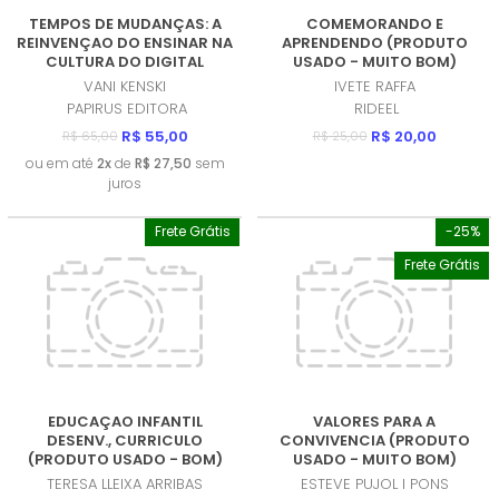
TEMPOS DE MUDANÇAS: A
COMEMORANDO E
REINVENÇAO DO ENSINAR NA
APRENDENDO (PRODUTO
CULTURA DO DIGITAL
USADO - MUITO BOM)
(PRODUTO NOVO)
VANI KENSKI
IVETE RAFFA
PAPIRUS EDITORA
RIDEEL
R$ 55,00
R$ 20,00
R$ 65,00
R$ 25,00
ou em até
2x
de
R$ 27,50
sem
juros
Frete Grátis
-25%
Frete Grátis
EDUCAÇAO INFANTIL
VALORES PARA A
DESENV., CURRICULO
CONVIVENCIA (PRODUTO
(PRODUTO USADO - BOM)
USADO - MUITO BOM)
TERESA LLEIXA ARRIBAS
ESTEVE PUJOL I PONS