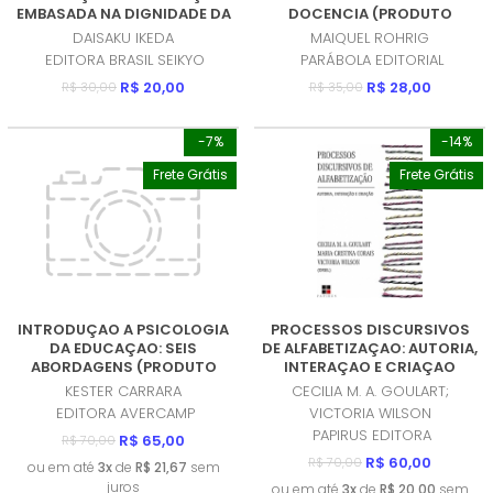
EMBASADA NA DIGNIDADE DA
DOCENCIA (PRODUTO
VIDA (PRODUTO USADO -
NOVO)
DAISAKU IKEDA
MAIQUEL ROHRIG
COMO NOVO)
EDITORA BRASIL SEIKYO
PARÁBOLA EDITORIAL
R$ 20,00
R$ 28,00
R$ 30,00
R$ 35,00
-7%
-14%
Frete Grátis
Frete Grátis
INTRODUÇAO A PSICOLOGIA
PROCESSOS DISCURSIVOS
DA EDUCAÇAO: SEIS
DE ALFABETIZAÇAO: AUTORIA,
ABORDAGENS (PRODUTO
INTERAÇAO E CRIAÇAO
USADO - MUITO BOM)
(PRODUTO NOVO)
KESTER CARRARA
CECILIA M. A. GOULART;
EDITORA AVERCAMP
VICTORIA WILSON
PAPIRUS EDITORA
R$ 65,00
R$ 70,00
R$ 60,00
R$ 70,00
ou em até
3x
de
R$ 21,67
sem
juros
ou em até
3x
de
R$ 20,00
sem