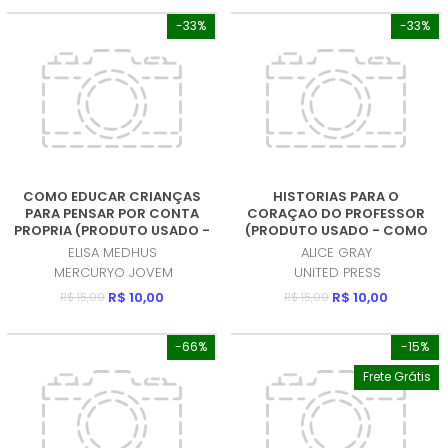
-33%
-33%
COMO EDUCAR CRIANÇAS
HISTORIAS PARA O
PARA PENSAR POR CONTA
CORAÇAO DO PROFESSOR
PROPRIA (PRODUTO USADO -
(PRODUTO USADO - COMO
MUITO BOM)
NOVO)
ELISA MEDHUS
ALICE GRAY
MERCURYO JOVEM
UNITED PRESS
R$ 10,00
R$ 10,00
R$ 15,00
R$ 15,00
-66%
-15%
Frete Grátis