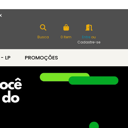
X
Busca
0
Item
Entre
ou
Cadastre-se
 - LP
PROMOÇÕES