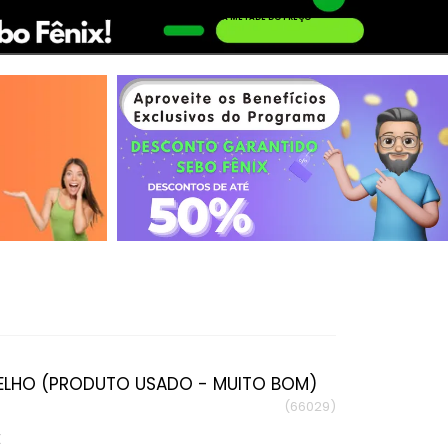
AQUI TEM O LIVRO QUE VOCÊ PROCURA PELA METADE DO PREÇO
Conheça o Desconto Garantido de livros Sebo Fênix!
OFERTA HISTORIAS EM QUADRINHOS
ELHO (PRODUTO USADO - MUITO BOM)
(66029)
E