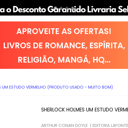
APROVEITE AS OFERTAS!
LIVROS DE
ROMANCE
,
ESPÍRITA
,
RELIGIÃO
,
MANGÁ
,
HQ
...
S UM ESTUDO VERMELHO (PRODUTO USADO - MUITO BOM)
SHERLOCK HOLMES UM ESTUDO VERM
ARTHUR CONAN DOYLE |
EDITORA LAFONT