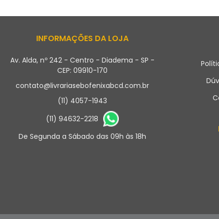
INFORMAÇÕES DA LOJA
Av. Alda, nº 242 - Centro - Diadema - SP -
Polít
CEP: 09910-170
Dúv
contato@livrariasebofenixabcd.com.br
C
(11) 4057-1943
(11) 94632-2218
De Segunda a Sábado das 09h às 18h